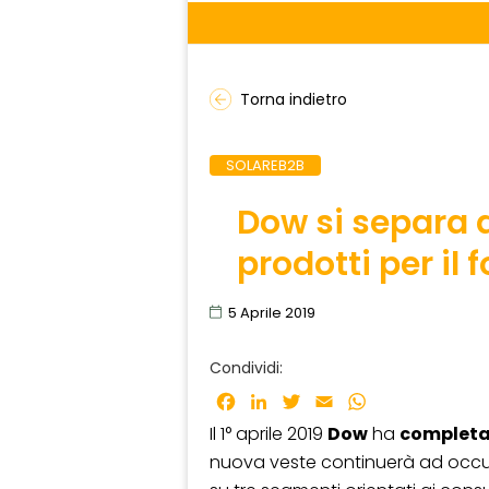
Torna indietro
SOLAREB2B
Dow si separa 
prodotti per il 
5 Aprile 2019
Condividi:
Facebook
LinkedIn
Twitter
Email
WhatsApp
Il 1° aprile 2019
Dow
ha
completa
nuova veste continuerà ad occupa