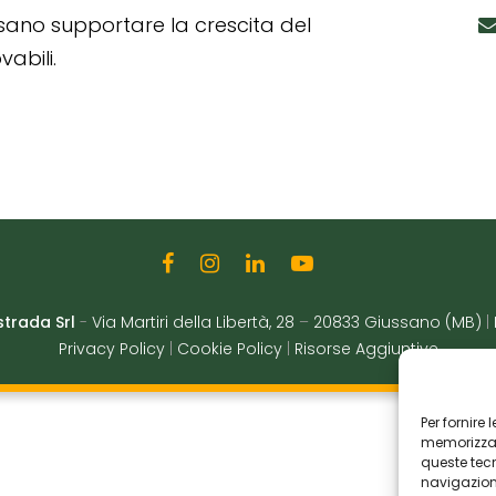
ssano supportare la crescita del
abili.
strada Srl
-
Via Martiri della Libertà, 28
–
20833 Giussano (MB)
|
Privacy Policy
|
Cookie Policy
|
Risorse Aggiuntive
Per fornire
memorizzare
queste tec
navigazione