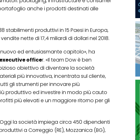
sumatori: packaging, infrastructure e consumer
rtafoglio anche i prodotti destinati alle
38 stabilimenti produttivi in 15 Paesi in Europa,
endite nette di 17,4 miliardi di dollari nel 2018.
i un nuovo ed entusiasmante capitolo», ha
 executive office
r. «Il team Dow è ben
zioso obiettivo di diventare la società
teriali più innovativa, incentrata sul cliente,
utti gli strumenti per innovare più
ù produttivo ed investire in modo più cauto
ofitti più elevati e un maggiore ritorno per gli
. Oggi la società impiega circa 450 dipendenti
ti produttivi a Correggio (RE), Mozzanica (BG),