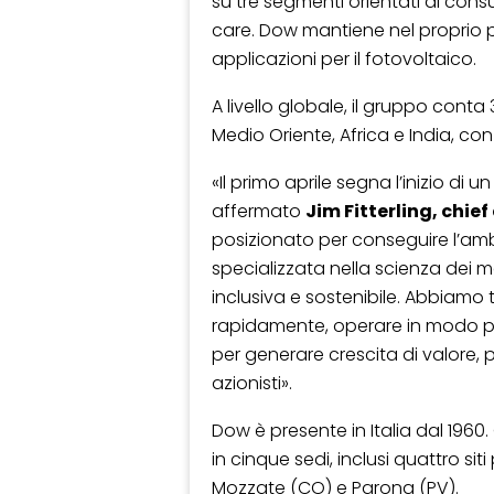
su tre segmenti orientati ai con
care. Dow mantiene nel proprio po
applicazioni per il fotovoltaico.
A livello globale, il gruppo conta 
Medio Oriente, Africa e India, con v
«Il primo aprile segna l’inizio d
affermato
Jim Fitterling, chief
posizionato per conseguire l’ambi
specializzata nella scienza dei ma
inclusiva e sostenibile. Abbiamo t
rapidamente, operare in modo pi
per generare crescita di valore, pr
azionisti».
Dow è presente in Italia dal 1960
in cinque sedi, inclusi quattro si
Mozzate (CO) e Parona (PV).