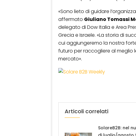
«Sono lieto di guidare l’organizz
affermato
Giuliano Tomassi M
delegato di Dow Italia e Area Pres
Grecia e Israele. «La storia di su
cui aggiungeremo la nostra fort
futuro per raccogliere al meglio 
mercato».
Articoli correlati
SolareB2B: nel n
di luglio/agosto