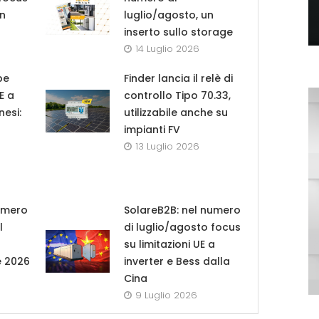
in
luglio/agosto, un
inserto sullo storage
14 Luglio 2026
pe
Finder lancia il relè di
UE a
controllo Tipo 70.33,
nesi:
utilizzabile anche su
impianti FV
13 Luglio 2026
umero
SolareB2B: nel numero
l
di luglio/agosto focus
su limitazioni UE a
e 2026
inverter e Bess dalla
Cina
9 Luglio 2026