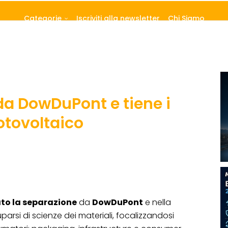
Categorie
Iscriviti alla newsletter
Chi Siamo
da DowDuPont e tiene i
fotovoltaico
to la separazione
da
DowDuPont
e nella
rsi di scienze dei materiali, focalizzandosi