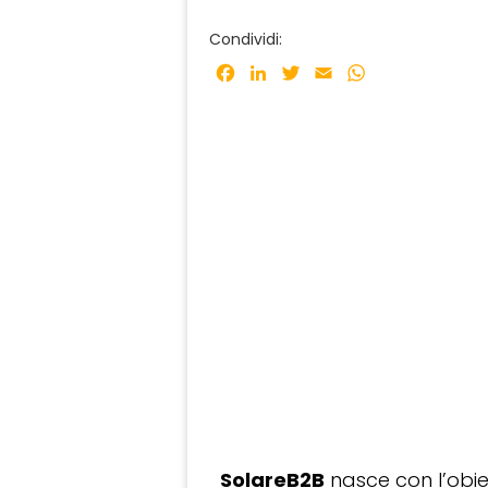
Condividi:
Facebook
LinkedIn
Twitter
Email
WhatsApp
SolareB2B
nasce con l’obiet