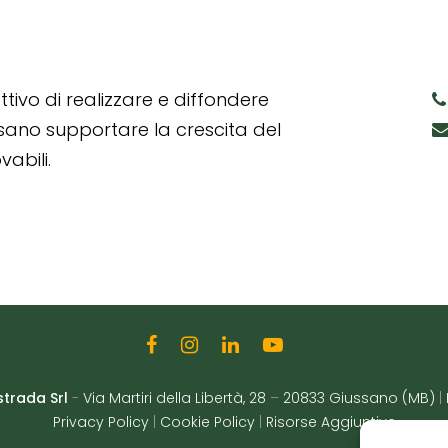
tivo di realizzare e diffondere
ssano supportare la crescita del
abili.
strada Srl
-
Via Martiri della Libertà, 28
–
20833 Giussano (MB)
|
Privacy Policy
|
Cookie Policy
|
Risorse Aggiuntive