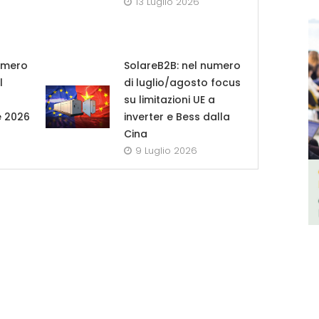
13 Luglio 2026
umero
SolareB2B: nel numero
l
di luglio/agosto focus
su limitazioni UE a
e 2026
inverter e Bess dalla
Cina
9 Luglio 2026