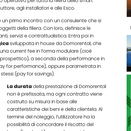
o operativo per tutta la filiera dello smart
uttore, agli installatori e alle Esco.
ede un primo incontro con un consulente che si
ggetti della filiera. Con loro, definisce le
anti, servizi e contrattualistica. Entra poi in
gica
sviluppata in house da Domorental, che
 una current fee in forma modulare (cioè
to prospettico), a seconda della performance in
pay for performance), oppure parametrata in
stessi (pay for savings).
La durata
della prestazione di Domorental
non è prefissata, ma ogni contratto viene
costruito su misura in base alle
caratteristiche dei beni e della clientela. Al
termine del noleggio, l’utilizzatore ha la
possibilità di concordare il riscatto del