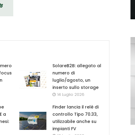
umero
SolareB2B: allegato al
 focus
numero di
in
luglio/agosto, un
inserto sullo storage
14 Luglio 2026
pe
Finder lancia il relè di
UE a
controllo Tipo 70.33,
nesi:
utilizzabile anche su
impianti FV