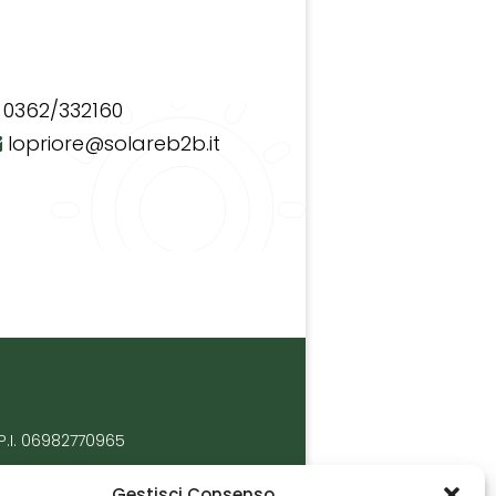
0362/332160
lopriore@solareb2b.it
P.I. 06982770965
Gestisci Consenso