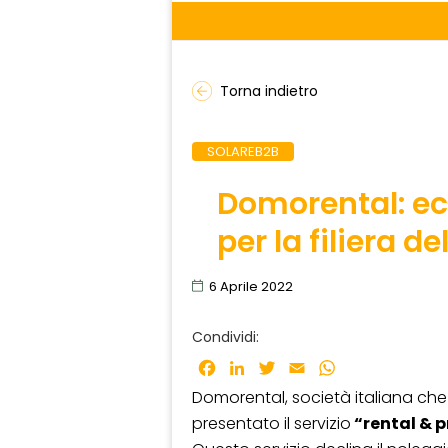
Torna indietro
SOLAREB2B
Domorental: ec
per la filiera d
6 Aprile 2022
Condividi:
Facebook
LinkedIn
Twitter
Email
WhatsApp
Domorental, società italiana che
presentato il servizio
“rental & 