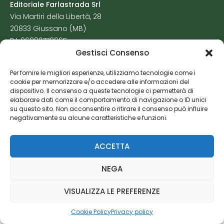
Editoriale Farlastrada Srl
Via Martiri della Libertà, 28
20833 Giussano (MB)
P.I. 06982770965
Gestisci Consenso
Privacy Policy
Per fornire le migliori esperienze, utilizziamo tecnologie come i
Cookie Policy
cookie per memorizzare e/o accedere alle informazioni del
Risorse Aggiuntive
dispositivo. Il consenso a queste tecnologie ci permetterà di
elaborare dati come il comportamento di navigazione o ID unici
su questo sito. Non acconsentire o ritirare il consenso può influire
negativamente su alcune caratteristiche e funzioni.
ACCETTA
NEGA
VISUALIZZA LE PREFERENZE
Cookie Policy
Privacy policy