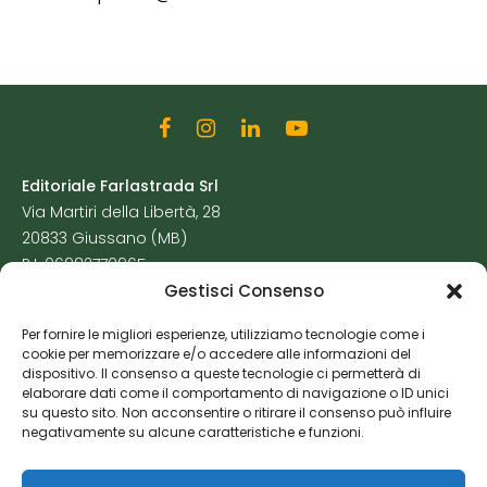
Editoriale Farlastrada Srl
Via Martiri della Libertà, 28
20833 Giussano (MB)
P.I. 06982770965
Gestisci Consenso
Privacy Policy
Per fornire le migliori esperienze, utilizziamo tecnologie come i
Cookie Policy
cookie per memorizzare e/o accedere alle informazioni del
Risorse Aggiuntive
dispositivo. Il consenso a queste tecnologie ci permetterà di
elaborare dati come il comportamento di navigazione o ID unici
su questo sito. Non acconsentire o ritirare il consenso può influire
negativamente su alcune caratteristiche e funzioni.