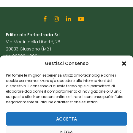
Editoriale Farlastrada Srl
Via Martiri della Libertà, 28
20833 Giussano (MB)
P.I. 06982770965
Gestisci Consenso
Privacy Policy
Per fornire le migliori esperienze, utilizziamo tecnologie come i
Cookie Policy
cookie per memorizzare e/o accedere alle informazioni del
Risorse Aggiuntive
dispositivo. Il consenso a queste tecnologie ci permetterà di
elaborare dati come il comportamento di navigazione o ID unici
su questo sito. Non acconsentire o ritirare il consenso può influire
negativamente su alcune caratteristiche e funzioni.
ACCETTA
NEGA