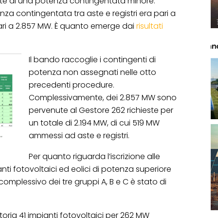
te di una potenza contingentata minore.
enza contingentata tra aste e registri era pari a
ari a 2.857 MW. È quanto emerge dai
risultati
Il bando raccoglie i contingenti di
potenza non assegnati nelle otto
precedenti procedure.
Complessivamente, dei 2.857 MW sono
pervenute al Gestore 262 richieste per
un totale di 2.194 MW, di cui 519 MW
ammessi ad aste e registri.
Per quanto riguarda l’iscrizione alle
i fotovoltaici ed eolici di potenza superiore
complessivo dei tre gruppi A, B e C è stato di
oria 41 impianti fotovoltaici per 262 MW