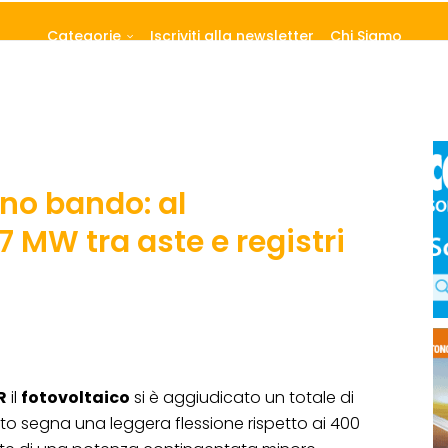
Categorie
Iscriviti alla newsletter
Chi Siamo
ono bando: al
7 MW tra aste e registri
R
il
fotovoltaico
si è aggiudicato un totale di
dato segna una leggera flessione rispetto ai 400