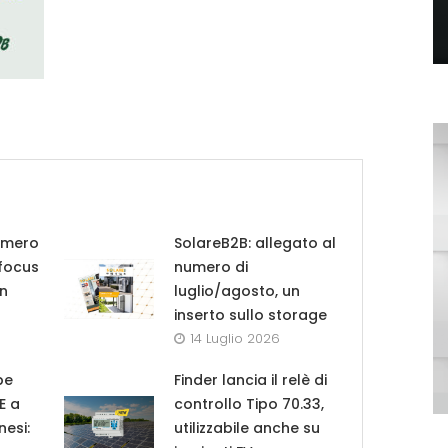
umero
SolareB2B: allegato al
 focus
numero di
in
luglio/agosto, un
inserto sullo storage
14 Luglio 2026
pe
Finder lancia il relè di
UE a
controllo Tipo 70.33,
nesi:
utilizzabile anche su