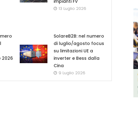
impianti FV
13 Luglio 2026
umero
SolareB2B: nel numero
l
di luglio/agosto focus
su limitazioni UE a
e 2026
inverter e Bess dalla
Cina
9 Luglio 2026