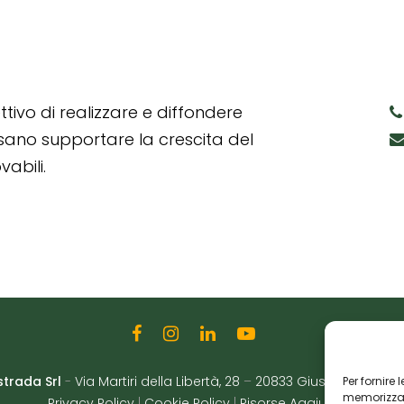
tivo di realizzare e diffondere
ssano supportare la crescita del
abili.
strada Srl
-
Via Martiri della Libertà, 28
–
20833 Giussano (MB)
|
Per fornire
memorizzare
Privacy Policy
|
Cookie Policy
|
Risorse Aggiuntive