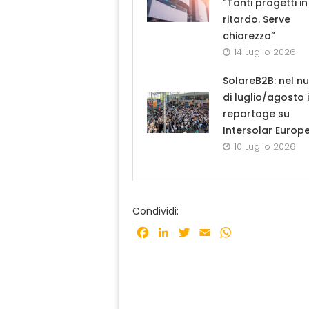
“Tanti progetti in
ritardo. Serve
chiarezza”
14 Luglio 2026
SolareB2B: nel n
di luglio/agosto i
reportage su
Intersolar Europ
10 Luglio 2026
Condividi:
Facebook
LinkedIn
Twitter
Email
WhatsApp