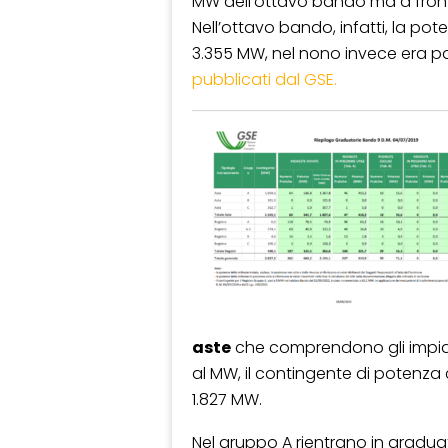
MW dell’ottavo bando ma a fron
Nell’ottavo bando, infatti, la pot
3.355 MW, nel nono invece era p
pubblicati dal GSE.
aste
che comprendono gli impiant
al MW, il contingente di potenza 
1.827 MW.
Nel gruppo A rientrano in graduat