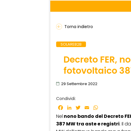
Torna indietro
SOLAREB2B
Decreto FER, n
fotovoltaico 38
29 Settembre 2022
Condividi:
Facebook
LinkedIn
Twitter
Email
WhatsApp
Nel
nono bando del Decreto FE
387 MW tra aste e registri
. Il 