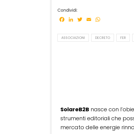
Condividi:
Facebook
LinkedIn
Twitter
Email
WhatsApp
ASSOCIAZIONI
DECRETO
FER
SolareB2B
nasce con l’obiet
strumenti editoriali che po
mercato delle energie rinnov