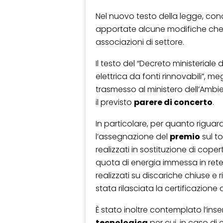
Nel nuovo testo della legge, c
apportate alcune modifiche che
associazioni di settore.
Il testo del “Decreto ministeriale
elettrica da fonti rinnovabili”, 
trasmesso al ministero dell’Ambien
il previsto
parere di concerto
.
In particolare, per quanto riguard
l’assegnazione del
premio
sul to
realizzati in sostituzione di coper
quota di energia immessa in rete. 
realizzati su discariche chiuse e 
stata rilasciata la certificazion
È stato inoltre contemplato l’inser
tecnologica
per cui, in caso di