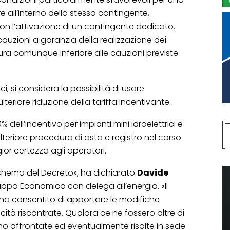
re all’interno dello stesso contingente,
n l’attivazione di un contingente dedicato.
 cauzioni a garanzia della realizzazione dei
sura comunque inferiore alle cauzioni previste
ici, si considera la possibilità di usare
teriore riduzione della tariffa incentivante.
% dell’incentivo per impianti mini idroelettrici e
 ulteriore procedura di asta e registro nel corso
gior certezza agli operatori.
schema del Decreto», ha dichiarato
Davide
iluppo Economico con delega all’energia. «Il
 ha consentito di apportare le modifiche
icità riscontrate. Qualora ce ne fossero altre di
nno affrontate ed eventualmente risolte in sede