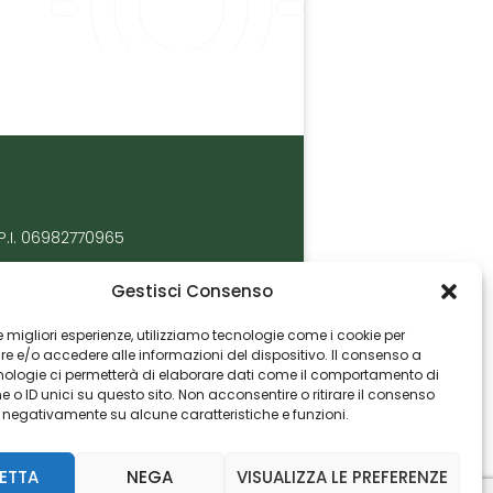
P.I. 06982770965
Gestisci Consenso
 le migliori esperienze, utilizziamo tecnologie come i cookie per
 e/o accedere alle informazioni del dispositivo. Il consenso a
nologie ci permetterà di elaborare dati come il comportamento di
 o ID unici su questo sito. Non acconsentire o ritirare il consenso
e negativamente su alcune caratteristiche e funzioni.
ETTA
NEGA
VISUALIZZA LE PREFERENZE