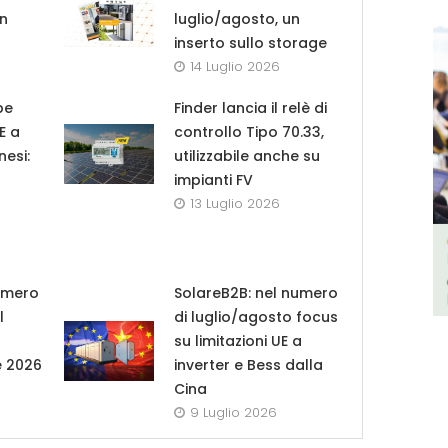
in
luglio/agosto, un
inserto sullo storage
14 Luglio 2026
pe
Finder lancia il relè di
UE a
controllo Tipo 70.33,
nesi:
utilizzabile anche su
impianti FV
13 Luglio 2026
umero
SolareB2B: nel numero
l
di luglio/agosto focus
su limitazioni UE a
e 2026
inverter e Bess dalla
Cina
9 Luglio 2026