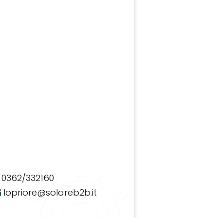
0362/332160
lopriore@solareb2b.it