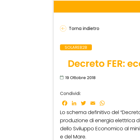
Torna indietro
SOLAREB2B
Decreto FER: ec
19 Ottobre 2018
Condividi:
Facebook
LinkedIn
Twitter
Email
WhatsApp
Lo schema definitivo del “Decreto
produzione di energia elettrica da
dello Sviluppo Economico al minis
e del Mare.