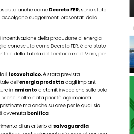
onosciuta anche come
Decreto FER
, sono state
 accolgono suggerimenti presentati dalle
 di incentivazione della produzione di energia
meglio conosciuto come Decreto FER, è ora stato
te e della Tutela del Territorio e del Mare, per
a il
fotovoltaico
, è stata prevista
tale dell’
energia prodotta
dagli impianti
ture in
amianto
o eternit invece che sulla sola
Viene inoltre data priorità agli impianti
ripristinate ma anche su aree per le quali sia
e di avvenuta
bonifica
.
imento di un criterio di
salvaguardia
 condizioni particolarmente sfavorevoli per una