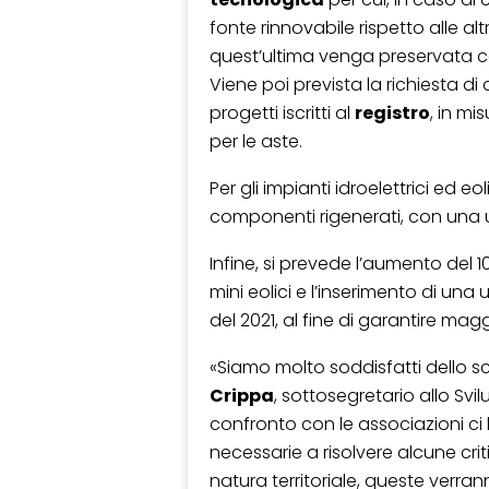
fonte rinnovabile rispetto alle alt
quest’ultima venga preservata co
Viene poi prevista la richiesta di
progetti iscritti al
registro
, in mi
per le aste.
Per gli impianti idroelettrici ed eol
componenti rigenerati, con una ul
Infine, si prevede l’aumento del 10
mini eolici e l’inserimento di una
del 2021, al fine di garantire mag
«Siamo molto soddisfatti dello 
Crippa
, sottosegretario allo Sv
confronto con le associazioni ci
necessarie a risolvere alcune crit
natura territoriale, queste verra