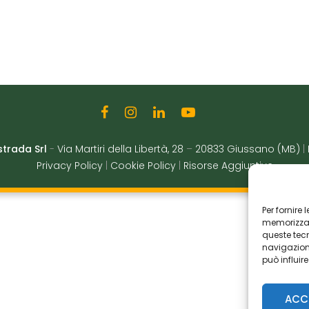
strada Srl
-
Via Martiri della Libertà, 28
–
20833 Giussano (MB)
|
Privacy Policy
|
Cookie Policy
|
Risorse Aggiuntive
Per fornire
memorizzare
queste tec
navigazione
può influir
ACC