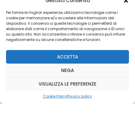
Gestisci Consenso
Editoriale Farlastrada Srl
Via Martiri della Libertà, 28
Per fornire le migliori esperienze, utilizziamo tecnologie come i
cookie per memorizzare e/o accedere alle informazioni del
20833 Giussano (MB)
dispositivo. Il consenso a queste tecnologie ci permetterà di
P.I. 06982770965
elaborare dati come il comportamento di navigazione o ID unici
su questo sito. Non acconsentire o ritirare il consenso può influire
negativamente su alcune caratteristiche e funzioni.
Privacy Policy
Cookie Policy
Risorse Aggiuntive
ACCETTA
NEGA
VISUALIZZA LE PREFERENZE
Cookie Policy
Privacy policy