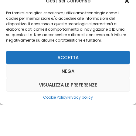
Gestisci Consenso
Editoriale Farlastrada Srl
Via Martiri della Libertà, 28
Per fornire le migliori esperienze, utilizziamo tecnologie come i
cookie per memorizzare e/o accedere alle informazioni del
20833 Giussano (MB)
dispositivo. Il consenso a queste tecnologie ci permetterà di
P.I. 06982770965
elaborare dati come il comportamento di navigazione o ID unici
su questo sito. Non acconsentire o ritirare il consenso può influire
negativamente su alcune caratteristiche e funzioni.
Privacy Policy
Cookie Policy
Risorse Aggiuntive
ACCETTA
NEGA
VISUALIZZA LE PREFERENZE
Cookie Policy
Privacy policy