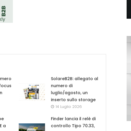
umero
SolareB2B: allegato al
 focus
numero di
in
luglio/agosto, un
inserto sullo storage
14 Luglio 2026
pe
Finder lancia il relè di
UE a
controllo Tipo 70.33,