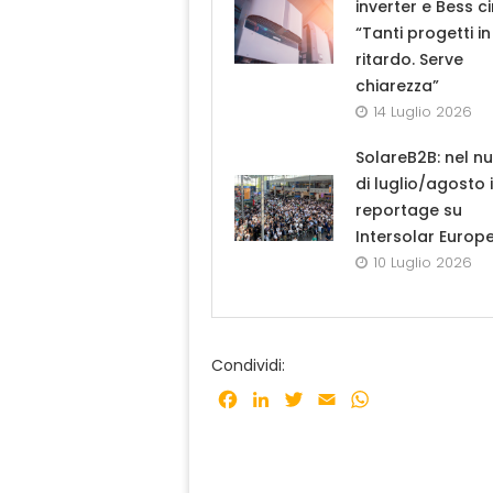
inverter e Bess ci
“Tanti progetti in
ritardo. Serve
chiarezza”
14 Luglio 2026
SolareB2B: nel n
di luglio/agosto i
reportage su
Intersolar Europ
10 Luglio 2026
Condividi:
Facebook
LinkedIn
Twitter
Email
WhatsApp