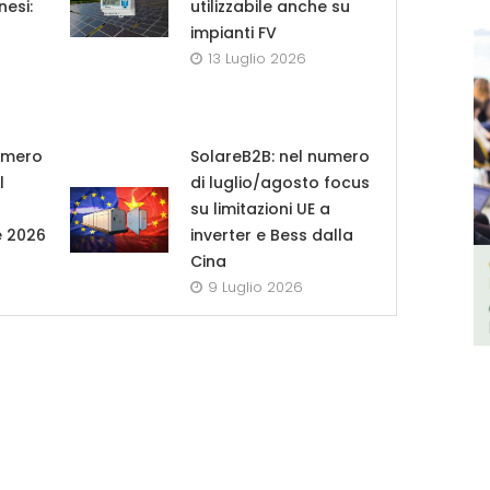
nesi:
utilizzabile anche su
impianti FV
13 Luglio 2026
umero
SolareB2B: nel numero
l
di luglio/agosto focus
su limitazioni UE a
e 2026
inverter e Bess dalla
Cina
9 Luglio 2026