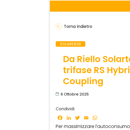
Torna indietro
SOLAREB2B
Da Riello Solart
trifase RS Hybr
Coupling
6 Ottobre 2025
Condividi:
Facebook
LinkedIn
Twitter
Email
WhatsApp
Per massimizzare l’autoconsumo e