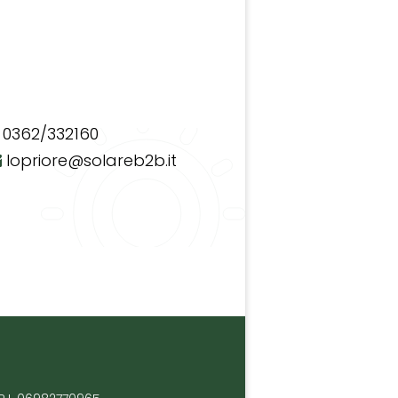
0362/332160
lopriore@solareb2b.it