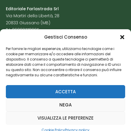
Editoriale Farlastrada Srl
Via Martiri della Libertà, 28
20833 Giussano (MB)
P.I. 06982770965
Gestisci Consenso
Privacy Policy
Per fornire le migliori esperienze, utilizziamo tecnologie come i
Cookie Policy
cookie per memorizzare e/o accedere alle informazioni del
Risorse Aggiuntive
dispositivo. Il consenso a queste tecnologie ci permetterà di
elaborare dati come il comportamento di navigazione o ID unici
su questo sito. Non acconsentire o ritirare il consenso può influire
negativamente su alcune caratteristiche e funzioni.
ACCETTA
NEGA
VISUALIZZA LE PREFERENZE
Cookie Policy
Privacy policy