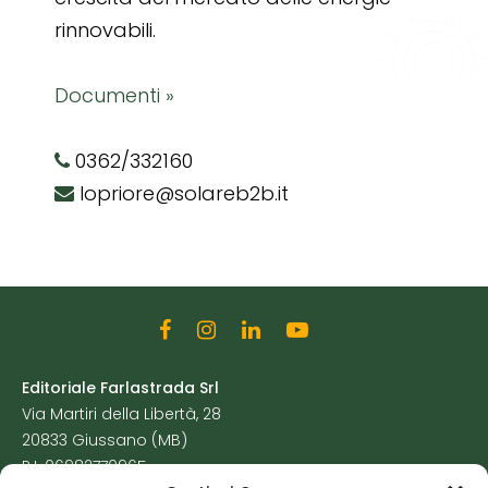
rinnovabili.
Documenti »
0362/332160
lopriore@solareb2b.it
Editoriale Farlastrada Srl
Via Martiri della Libertà, 28
20833 Giussano (MB)
P.I. 06982770965