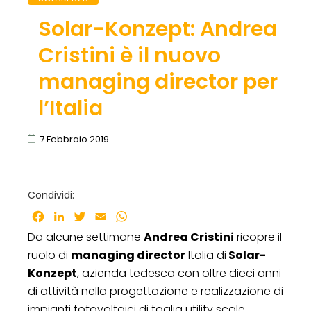
Solar-Konzept: Andrea
Cristini è il nuovo
managing director per
l’Italia
7 Febbraio 2019
Condividi:
Facebook
LinkedIn
Twitter
Email
WhatsApp
Da alcune settimane
Andrea Cristini
ricopre il
ruolo di
managing director
Italia di
Solar-
Konzept
, azienda tedesca con oltre dieci anni
di attività nella progettazione e realizzazione di
impianti fotovoltaici di taglia utility scale.