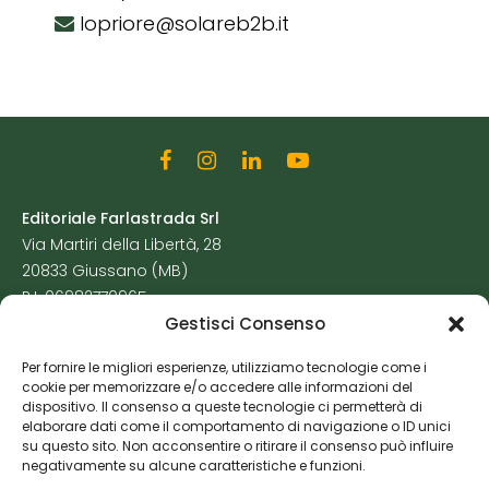
lopriore@solareb2b.it
Editoriale Farlastrada Srl
Via Martiri della Libertà, 28
20833 Giussano (MB)
P.I. 06982770965
Gestisci Consenso
Privacy Policy
Per fornire le migliori esperienze, utilizziamo tecnologie come i
Cookie Policy
cookie per memorizzare e/o accedere alle informazioni del
Risorse Aggiuntive
dispositivo. Il consenso a queste tecnologie ci permetterà di
elaborare dati come il comportamento di navigazione o ID unici
su questo sito. Non acconsentire o ritirare il consenso può influire
negativamente su alcune caratteristiche e funzioni.