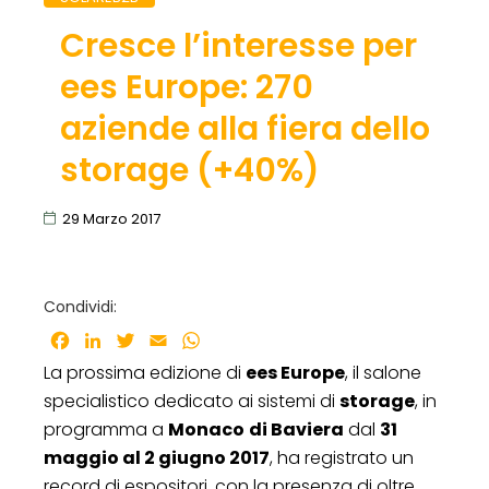
Cresce l’interesse per
ees Europe: 270
aziende alla fiera dello
storage (+40%)
29 Marzo 2017
Condividi:
Facebook
LinkedIn
Twitter
Email
WhatsApp
La prossima edizione di
ees Europe
, il salone
specialistico dedicato ai sistemi di
storage
, in
programma a
Monaco
di Baviera
dal
31
maggio al 2 giugno 2017
, ha registrato un
record di espositori, con la presenza di oltre