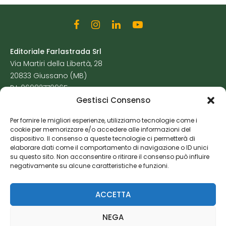
Editoriale Farlastrada Srl
Via Martiri della Libertà, 28
20833 Giussano (MB)
P.I. 06982770965
Gestisci Consenso
Privacy Policy
Per fornire le migliori esperienze, utilizziamo tecnologie come i
Cookie Policy
cookie per memorizzare e/o accedere alle informazioni del
Risorse Aggiuntive
dispositivo. Il consenso a queste tecnologie ci permetterà di
elaborare dati come il comportamento di navigazione o ID unici
su questo sito. Non acconsentire o ritirare il consenso può influire
negativamente su alcune caratteristiche e funzioni.
ACCETTA
NEGA