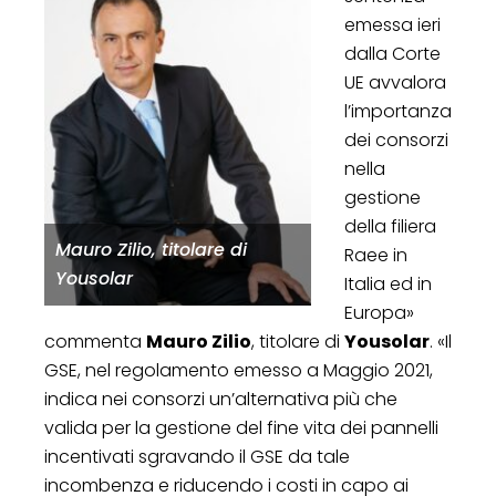
emessa ieri
dalla Corte
UE avvalora
l’importanza
dei consorzi
nella
gestione
della filiera
Mauro Zilio, titolare di
Raee in
Yousolar
Italia ed in
Europa»
commenta
Mauro Zilio
, titolare di
Yousolar
. «Il
GSE, nel regolamento emesso a Maggio 2021,
indica nei consorzi un’alternativa più che
valida per la gestione del fine vita dei pannelli
incentivati sgravando il GSE da tale
incombenza e riducendo i costi in capo ai