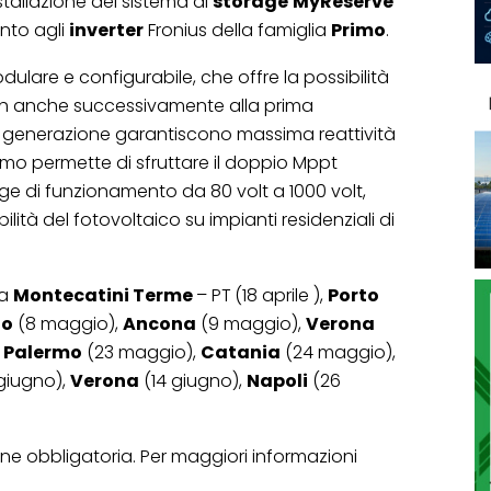
stallazione del sistema di
storage
MyReserve
nto agli
inverter
Fronius della famiglia
Primo
.
ulare e configurabile, che offre la possibilità
Wh anche successivamente alla prima
ima generazione garantiscono massima reattività
rimo permette di sfruttare il doppio Mppt
ge di funzionamento da 80 volt a 1000 volt,
tà del fotovoltaico su impianti residenziali di
 a
Montecatini Terme
– PT
(18 aprile ),
Porto
no
(8 maggio),
Ancona
(9 maggio),
Verona
,
Palermo
(23 maggio),
Catania
(24 maggio),
giugno),
Verona
(14 giugno),
Napoli
(26
zione obbligatoria. Per maggiori informazioni