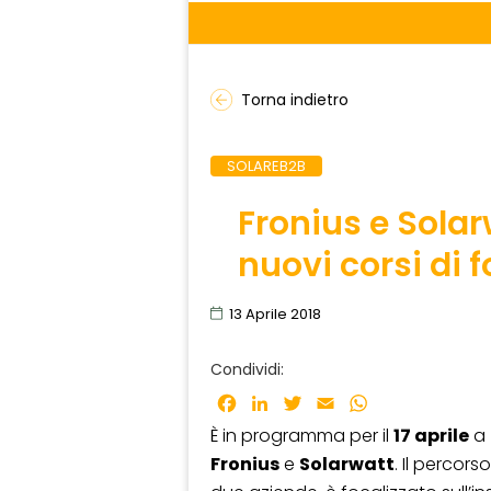
Torna indietro
SOLAREB2B
Fronius e Solar
nuovi corsi di 
13 Aprile 2018
Condividi:
Facebook
LinkedIn
Twitter
Email
WhatsApp
È in programma per il
17 aprile
a
Fronius
e
Solarwatt
. Il percors