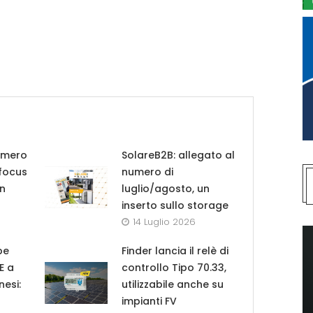
umero
SolareB2B: allegato al
 focus
numero di
in
luglio/agosto, un
inserto sullo storage
14 Luglio 2026
pe
Finder lancia il relè di
UE a
controllo Tipo 70.33,
nesi:
utilizzabile anche su
impianti FV