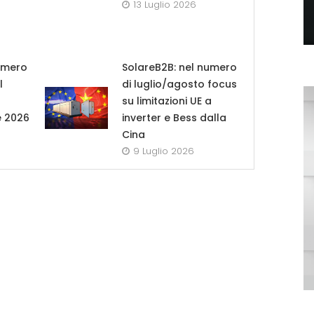
13 Luglio 2026
umero
SolareB2B: nel numero
l
di luglio/agosto focus
su limitazioni UE a
e 2026
inverter e Bess dalla
Cina
9 Luglio 2026