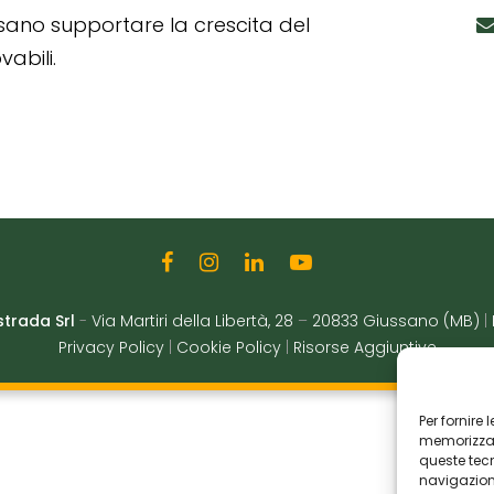
ssano supportare la crescita del
abili.
strada Srl
-
Via Martiri della Libertà, 28
–
20833 Giussano (MB)
|
Privacy Policy
|
Cookie Policy
|
Risorse Aggiuntive
Per fornire
memorizzare
queste tec
navigazione