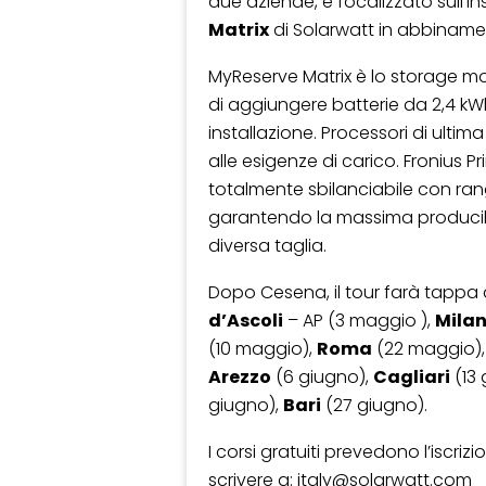
due aziende, è focalizzato sull’in
Matrix
di Solarwatt in abbiname
MyReserve Matrix è lo storage mod
di aggiungere batterie da 2,4 k
installazione. Processori di ult
alle esigenze di carico. Fronius P
totalmente sbilanciabile con ran
garantendo la massima producibili
diversa taglia.
Dopo Cesena, il tour farà tappa
d’Ascoli
– AP (3 maggio ),
Mila
(10 maggio),
Roma
(22 maggio)
Arezzo
(6 giugno),
Cagliari
(13 
giugno),
Bari
(27 giugno).
I corsi gratuiti prevedono l’iscri
scrivere a: italy@solarwatt.com