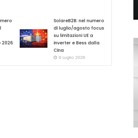
umero
SolareB2B: nel numero
l
di luglio/agosto focus
su limitazioni UE a
e 2026
inverter e Bess dalla
Cina
9 Luglio 2026