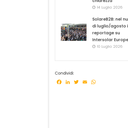
chiarezza”
14 Luglio 2026
SolareB2B: nel n
di luglio/agosto i
reportage su
Intersolar Europ
10 Luglio 2026
Condividi:
Facebook
LinkedIn
Twitter
Email
WhatsApp