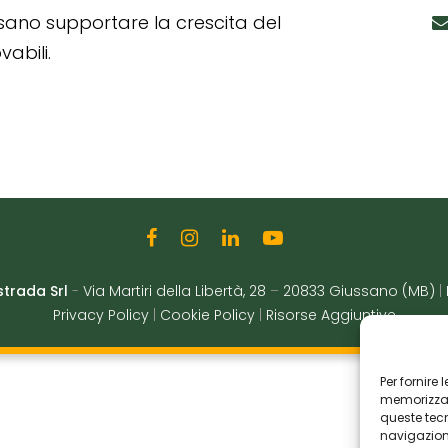
ssano supportare la crescita del
abili.
strada Srl
-
Via Martiri della Libertà, 28
–
20833 Giussano (MB)
|
Privacy Policy
|
Cookie Policy
|
Risorse Aggiuntive
Per fornire
memorizzare
queste tec
navigazione