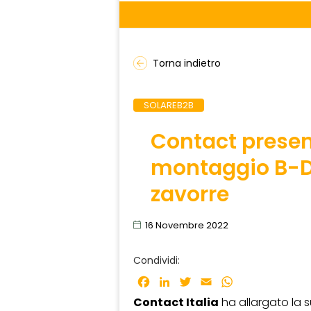
Torna indietro
SOLAREB2B
Contact present
montaggio B-DU
zavorre
16 Novembre 2022
Condividi:
Facebook
LinkedIn
Twitter
Email
WhatsApp
Contact Italia
ha allargato la 