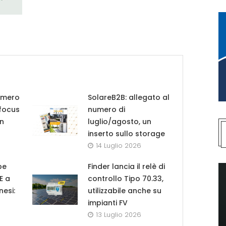
umero
SolareB2B: allegato al
 focus
numero di
in
luglio/agosto, un
inserto sullo storage
14 Luglio 2026
pe
Finder lancia il relè di
UE a
controllo Tipo 70.33,
nesi:
utilizzabile anche su
impianti FV
13 Luglio 2026