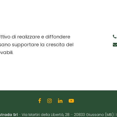
tivo di realizzare e diffondere
ssano supportare la crescita del
abili.
strada Srl
-
Via Martiri della Libertà, 28
–
20833 Giussano (MB)
|