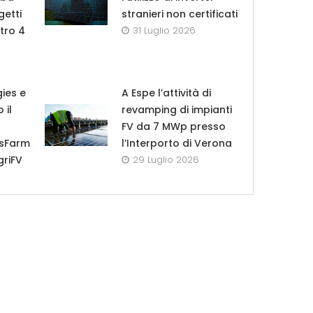
getti
stranieri non certificati
tro 4
31 Luglio 2026
ies e
A Espe l’attività di
 il
revamping di impianti
FV da 7 MWp presso
esFarm
l’Interporto di Verona
griFV
29 Luglio 2026