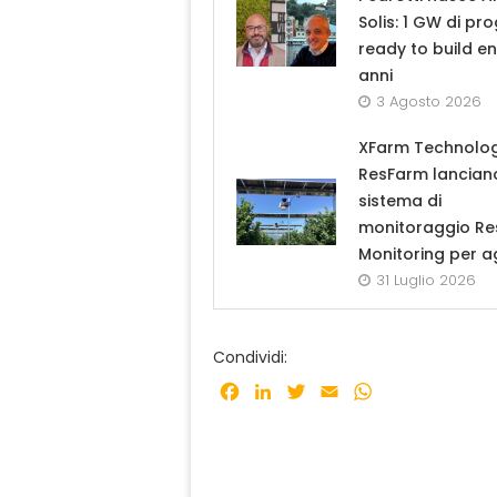
Solis: 1 GW di pro
ready to build en
anni
3 Agosto 2026
XFarm Technolog
ResFarm lanciano
sistema di
monitoraggio R
Monitoring per a
31 Luglio 2026
Condividi:
Facebook
LinkedIn
Twitter
Email
WhatsApp