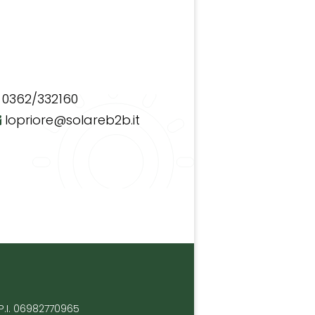
0362/332160
lopriore@solareb2b.it
P.I. 06982770965