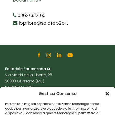
0362/332160
lopriore@solareb2b.it
Editoriale Farlastrada Srl
Via Martiri della Libertà, 28
20833 Giussano (MB)
P.I. 06982770965
Gestisci Consenso
Privacy Policy
Per fornire le migliori esperienze, utilizziamo tecnologie come i
Cookie Policy
cookie per memorizzare e/o accedere alle informazioni del
Risorse Aggiuntive
dispositivo. Il consenso a queste tecnologie ci permetterà di