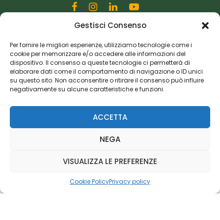
Gestisci Consenso
Editoriale Farlastrada Srl
Via Martiri della Libertà, 28
Per fornire le migliori esperienze, utilizziamo tecnologie come i
cookie per memorizzare e/o accedere alle informazioni del
20833 Giussano (MB)
dispositivo. Il consenso a queste tecnologie ci permetterà di
P.I. 06982770965
elaborare dati come il comportamento di navigazione o ID unici
su questo sito. Non acconsentire o ritirare il consenso può influire
negativamente su alcune caratteristiche e funzioni.
Privacy Policy
Cookie Policy
Risorse Aggiuntive
ACCETTA
NEGA
VISUALIZZA LE PREFERENZE
Cookie Policy
Privacy policy