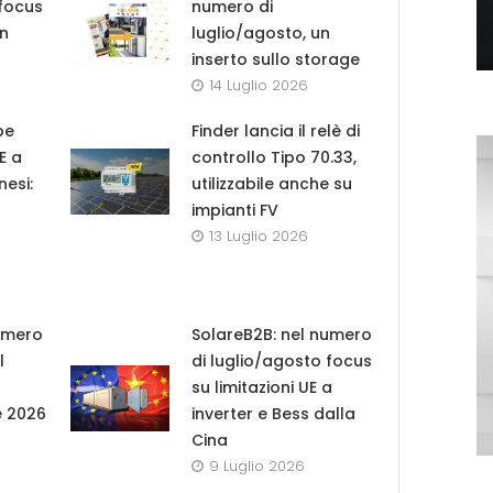
 focus
numero di
in
luglio/agosto, un
inserto sullo storage
14 Luglio 2026
pe
Finder lancia il relè di
UE a
controllo Tipo 70.33,
nesi:
utilizzabile anche su
impianti FV
13 Luglio 2026
umero
SolareB2B: nel numero
l
di luglio/agosto focus
su limitazioni UE a
e 2026
inverter e Bess dalla
Cina
9 Luglio 2026