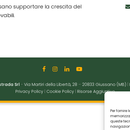
ssano supportare la crescita del
abili.
strada Srl
-
Via Martiri della Libertà, 28
–
20833 Giussano (MB)
|
Privacy Policy
|
Cookie Policy
|
Risorse Aggiuntive
Per fornire
memorizzare
queste tec
navigazione