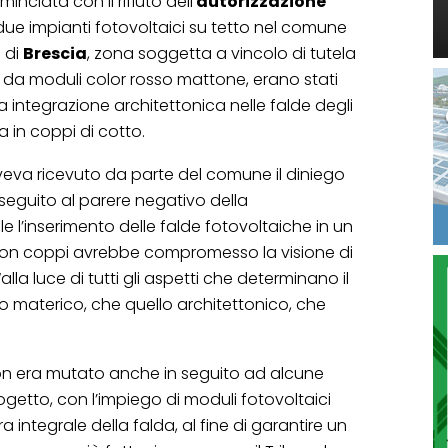
nciata con il rifiuto dell’
autorizzazione
i due impianti fotovoltaici su tetto nel comune
 di
Brescia
, zona soggetta a vincolo di tutela
ti da moduli color rosso mattone, erano stati
la integrazione architettonica nelle falde degli
a in coppi di cotto.
 aveva ricevuto da parte del comune il diniego
 seguito al parere negativo della
 l’inserimento delle falde fotovoltaiche in un
 con coppi avrebbe compromesso la visione di
lla luce di tutti gli aspetti che determinano il
llo materico, che quello architettonico, che
.
non era mutato anche in seguito ad alcune
etto, con l’impiego di moduli fotovoltaici
a integrale della falda, al fine di garantire un