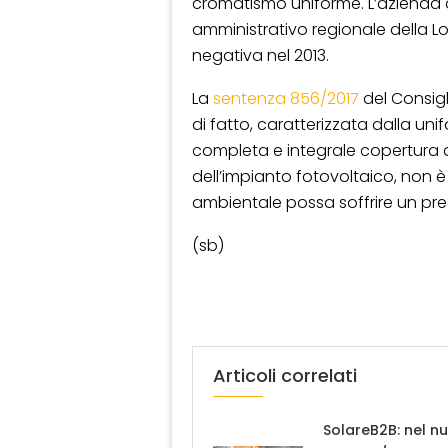
cromatismo uniforme. L’azienda a
amministrativo regionale della L
negativa nel 2013.
La
sentenza 856/2017
del Consigl
di fatto, caratterizzata dalla uni
completa e integrale copertura de
dell’impianto fotovoltaico, non
ambientale possa soffrire un pre
(sb)
Articoli correlati
SolareB2B: nel n