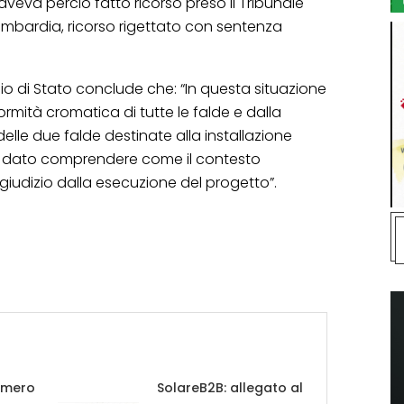
veva perciò fatto ricorso preso il Tribunale
ombardia, ricorso rigettato con sentenza
io di Stato conclude che: “In questa situazione
formità cromatica di tutte le falde e dalla
lle due falde destinate alla installazione
 è dato comprendere come il contesto
giudizio dalla esecuzione del progetto”.
umero
SolareB2B: allegato al