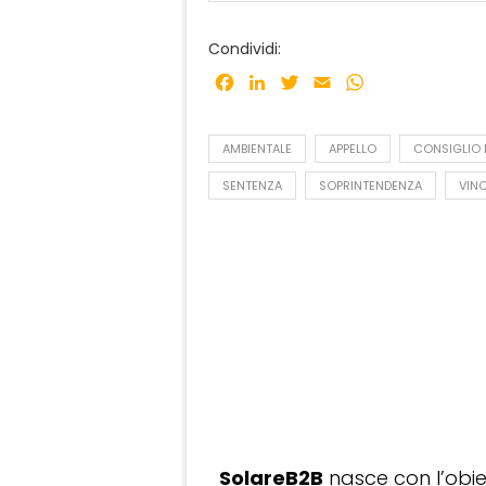
Condividi:
Facebook
LinkedIn
Twitter
Email
WhatsApp
AMBIENTALE
APPELLO
CONSIGLIO 
SENTENZA
SOPRINTENDENZA
VIN
SolareB2B
nasce con l’obiet