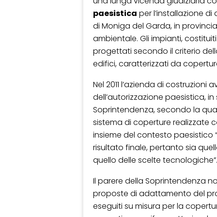
una lunga vicenda giudiziaria comi
paesistica
per l’installazione d
di Moniga del Garda, in provincia
ambientale. Gli impianti, costitui
progettati secondo il criterio del
edifici, caratterizzati da copertur
Nel 2011 l’azienda di costruzioni
dell’autorizzazione paesistica, in
Soprintendenza, secondo la quale
sistema di coperture realizzate
insieme del contesto paesistico “a
risultato finale, pertanto sia que
quello delle scelte tecnologiche”
Il parere della Soprintendenza 
proposte di adattamento del prog
eseguiti su misura per la copertur