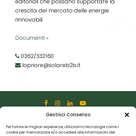
editoriali che possano supportare la
crescita del mercato delle energie
rinnovabili.
Documenti »
0362/332160
lopriore@solareb2b.it
Gestisci Consenso
Editoriale Farlastrada Srl
Via Martiri della Libertà, 28
Per fornire le migliori esperienze, utilizziamo tecnologie come i
cookie per memorizzare e/o accedere alle informazioni del
20833 Giussano (MB)