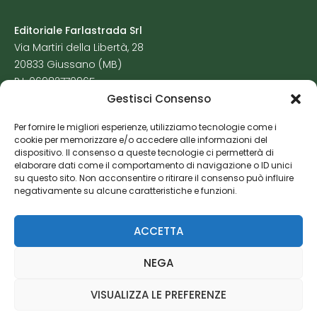
Editoriale Farlastrada Srl
Via Martiri della Libertà, 28
20833 Giussano (MB)
P.I. 06982770965
Gestisci Consenso
Privacy Policy
Per fornire le migliori esperienze, utilizziamo tecnologie come i
Cookie Policy
cookie per memorizzare e/o accedere alle informazioni del
Risorse Aggiuntive
dispositivo. Il consenso a queste tecnologie ci permetterà di
elaborare dati come il comportamento di navigazione o ID unici
su questo sito. Non acconsentire o ritirare il consenso può influire
negativamente su alcune caratteristiche e funzioni.
ACCETTA
NEGA
VISUALIZZA LE PREFERENZE