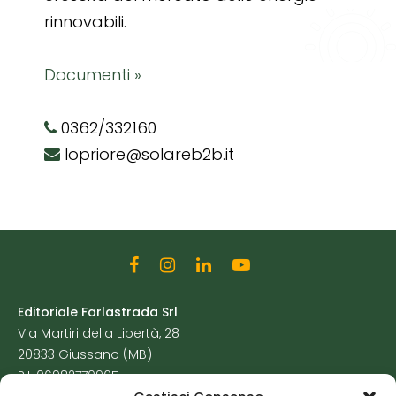
rinnovabili.
Documenti »
0362/332160
lopriore@solareb2b.it
Editoriale Farlastrada Srl
Via Martiri della Libertà, 28
20833 Giussano (MB)
P.I. 06982770965