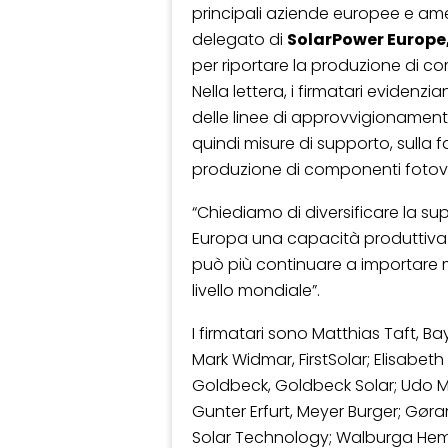
principali aziende europee e ame
delegato di
SolarPower Europe
per riportare la produzione di c
Nella lettera, i firmatari eviden
delle linee di approvvigionamento
quindi misure di supporto, sulla fa
produzione di componenti fotovoltai
“Chiediamo di diversificare la supp
Europa una capacità produttiva 
può più continuare a importare mo
livello mondiale”.
I firmatari sono Matthias Taft, B
Mark Widmar, FirstSolar; Elisabet
Goldbeck, Goldbeck Solar; Udo Möhr
Gunter Erfurt, Meyer Burger; Gøra
Solar Technology; Walburga Hem