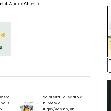
Hartel, Wacker Chemie.
umero
SolareB2B: allegato al
 focus
numero di
in
luglio/agosto, un