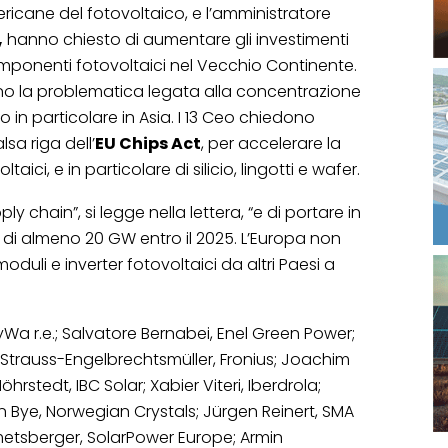
ricane del fotovoltaico, e l’amministratore
,
hanno chiesto di aumentare gli investimenti
omponenti fotovoltaici nel Vecchio Continente.
ziano la problematica legata alla concentrazione
 in particolare in Asia. I 13 Ceo chiedono
lsa riga dell’
EU Chips Act
, per accelerare la
ci, e in particolare di silicio, lingotti e wafer.
ly chain”, si legge nella lettera, “e di portare in
di almeno 20 GW entro il 2025. L’Europa non
duli e inverter fotovoltaici da altri Paesi a
ayWa r.e.; Salvatore Bernabei, Enel Green Power;
h Strauss-Engelbrechtsmüller, Fronius; Joachim
stedt, IBC Solar; Xabier Viteri, Iberdrola;
n Bye, Norwegian Crystals; Jürgen Reinert, SMA
etsberger, SolarPower Europe; Armin