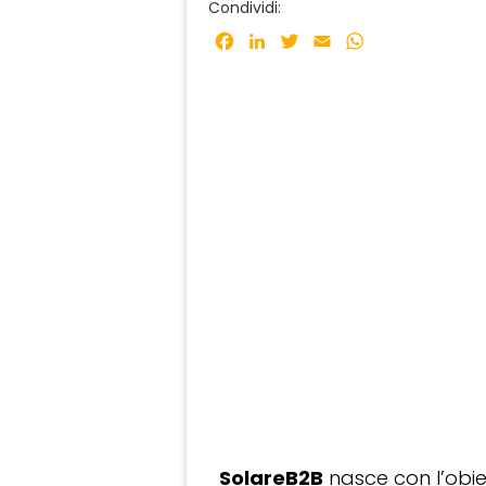
Condividi:
Facebook
LinkedIn
Twitter
Email
WhatsApp
SolareB2B
nasce con l’obiet