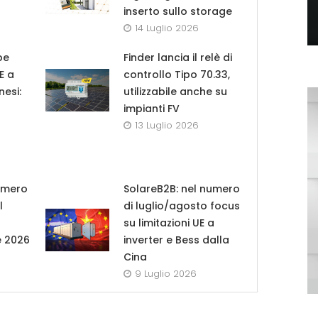
inserto sullo storage
14 Luglio 2026
pe
Finder lancia il relè di
UE a
controllo Tipo 70.33,
nesi:
utilizzabile anche su
impianti FV
13 Luglio 2026
umero
SolareB2B: nel numero
l
di luglio/agosto focus
su limitazioni UE a
e 2026
inverter e Bess dalla
Cina
9 Luglio 2026