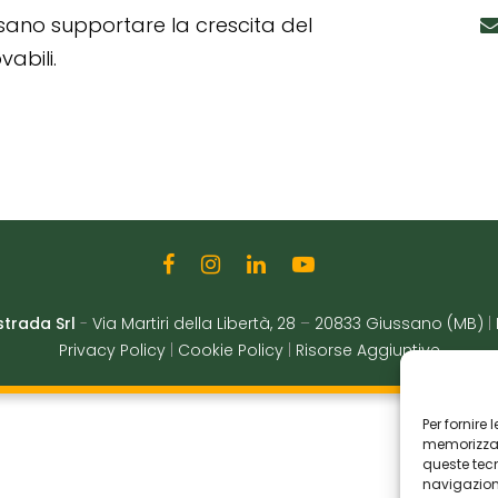
ssano supportare la crescita del
abili.
strada Srl
-
Via Martiri della Libertà, 28
–
20833 Giussano (MB)
|
Privacy Policy
|
Cookie Policy
|
Risorse Aggiuntive
Per fornire
memorizzare
queste tec
navigazione