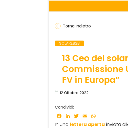
Torna indietro
SOLAREB2B
13 Ceo del sola
Commissione UE
FV in Europa”
12 Ottobre 2022
Condividi:
Facebook
LinkedIn
Twitter
Email
WhatsApp
In una
lettera aperta
inviata al