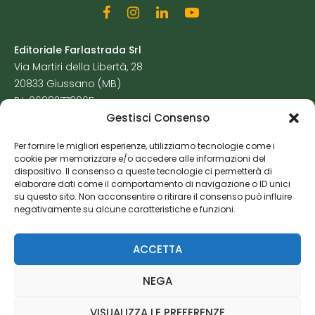
Editoriale Farlastrada Srl
Via Martiri della Libertà, 28
20833 Giussano (MB)
P.I. 06982770965
Gestisci Consenso
Privacy Policy
Per fornire le migliori esperienze, utilizziamo tecnologie come i
Cookie Policy
cookie per memorizzare e/o accedere alle informazioni del
Risorse Aggiuntive
dispositivo. Il consenso a queste tecnologie ci permetterà di
elaborare dati come il comportamento di navigazione o ID unici
su questo sito. Non acconsentire o ritirare il consenso può influire
negativamente su alcune caratteristiche e funzioni.
ACCETTA
NEGA
VISUALIZZA LE PREFERENZE