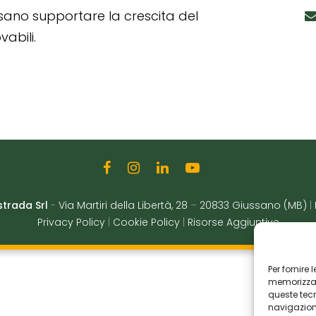
ssano supportare la crescita del
abili.
strada Srl
-
Via Martiri della Libertà, 28
–
20833 Giussano (MB)
|
Privacy Policy
|
Cookie Policy
|
Risorse Aggiuntive
Per fornire
memorizzare
queste tec
navigazione