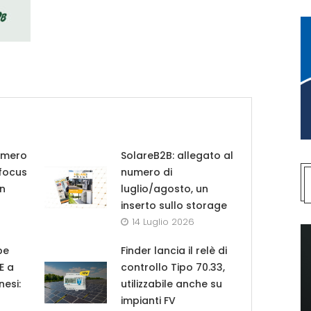
umero
SolareB2B: allegato al
 focus
numero di
in
luglio/agosto, un
inserto sullo storage
14 Luglio 2026
pe
Finder lancia il relè di
UE a
controllo Tipo 70.33,
nesi:
utilizzabile anche su
impianti FV