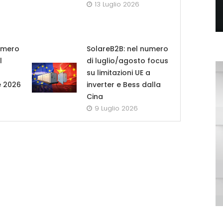
13 Luglio 2026
umero
SolareB2B: nel numero
l
di luglio/agosto focus
su limitazioni UE a
e 2026
inverter e Bess dalla
Cina
9 Luglio 2026