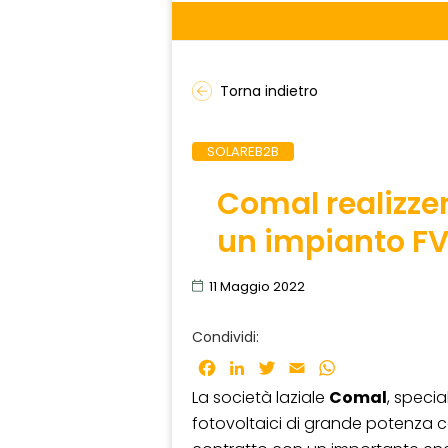
Torna indietro
SOLAREB2B
Comal realizze
un impianto FV
11 Maggio 2022
Condividi:
Facebook
LinkedIn
Twitter
Email
WhatsApp
La società laziale
Comal
, specia
fotovoltaici di grande potenza 