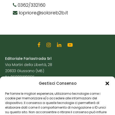
0362/332160
lopriore@solareb2b.it
Editoriale Farlastrada Srl
Via Martiri della Libertà, 28
20833 Giussano (MB)
P.I. 06982770965
Gestisci Consenso
Privacy Policy
Per fornire le migliori esperienze, utilizziamo tecnologie come i
Cookie Policy
cookie per memorizzare e/o accedere alle informazioni del
Risorse Aggiuntive
dispositivo. Il consenso a queste tecnologie ci permetterà di
elaborare dati come il comportamento di navigazione o ID unici
su questo sito. Non acconsentire o ritirare il consenso può influire