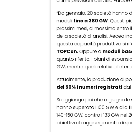
ultime previsioni dell’Asia Europ
“Da gennaio, 20 società hanno di
moduli
fino a 380 GW
. Questi pi
prossimi mesi, al massimo entro 
della società di analisi. Aecea i
questa capacità produttiva si rif
TOPCon.
Oppure a
moduli basa
quanto riferito, i piani di espan
GW, mentre quelli relativi all’ete
Attualmente, la produzione di poli
del 50% i numeri registrati
dal 
Si aggiunga poi che a giugno le s
hanno superato i 100 GW e alla f
140-150 GW, contro i 133 GW nel 
obiettivo il raggiungimento di sp