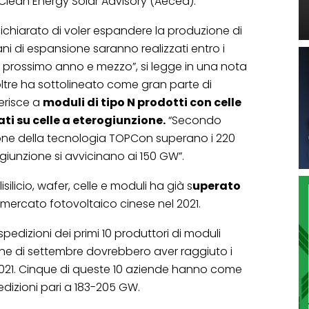
e Clean Energy Solar Advisory (Aecea).
chiarato di voler espandere la produzione di
ani di espansione saranno realizzati entro i
il prossimo anno e mezzo”, si legge in una nota
noltre ha sottolineato come gran parte di
erisce a
moduli di tipo N prodotti con celle
ti su celle a eterogiunzione.
“Secondo
sione della tecnologia TOPCon superano i 220
rogiunzione si avvicinano ai 150 GW”.
silicio, wafer, celle e moduli ha già s
uperato
mercato fotovoltaico cinese nel 2021.
pedizioni dei primi 10 produttori di moduli
ine di settembre dovrebbero aver raggiuto i
2021. Cinque di queste 10 aziende hanno come
edizioni pari a 183-205 GW.