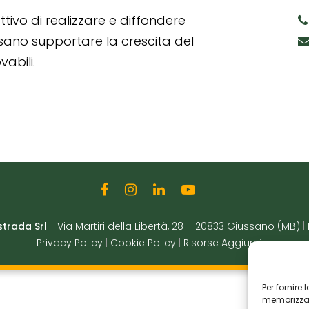
tivo di realizzare e diffondere
ssano supportare la crescita del
abili.
strada Srl
-
Via Martiri della Libertà, 28
–
20833 Giussano (MB)
|
Privacy Policy
|
Cookie Policy
|
Risorse Aggiuntive
Per fornire
memorizzare