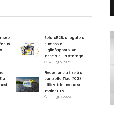
umero
SolareB2B: allegato al
 focus
numero di
in
luglio/agosto, un
inserto sullo storage
14 Luglio 2026
pe
Finder lancia il relè di
UE a
controllo Tipo 70.33,
nesi:
utilizzabile anche su
impianti FV
13 Luglio 2026