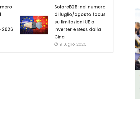
umero
SolareB2B: nel numero
l
di luglio/agosto focus
su limitazioni UE a
e 2026
inverter e Bess dalla
Cina
9 Luglio 2026