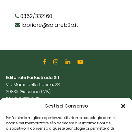
0362/332160
lopriore@solareb2b.it
Editoriale Farlastrada Srl
Via Martiri della Libertà, 28
20833 Giussano (MB)
P.I. 06982770965
Gestisci Consenso
Privacy Policy
Per fornire le migliori esperienze, utilizziamo tecnologie come i
Cookie Policy
cookie per memorizzare e/o accedere alle informazioni del
Risorse Aggiuntive
dispositivo. Il consenso a queste tecnologie ci permetterà di