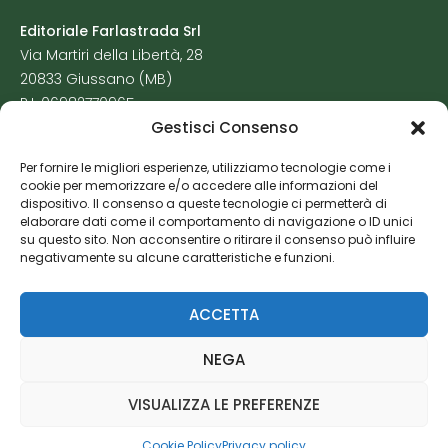
Editoriale Farlastrada Srl
Via Martiri della Libertà, 28
20833 Giussano (MB)
P.I. 06982770965
Gestisci Consenso
Privacy Policy
Per fornire le migliori esperienze, utilizziamo tecnologie come i
Cookie Policy
cookie per memorizzare e/o accedere alle informazioni del
Risorse Aggiuntive
dispositivo. Il consenso a queste tecnologie ci permetterà di
elaborare dati come il comportamento di navigazione o ID unici
su questo sito. Non acconsentire o ritirare il consenso può influire
negativamente su alcune caratteristiche e funzioni.
ACCETTA
NEGA
VISUALIZZA LE PREFERENZE
Cookie Policy
Privacy policy