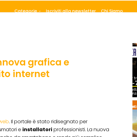
Categorie
Iscriviti alla newsletter
Chi Siamo
nnova grafica e
ito internet
 web
. Il portale è stato ridisegnato per
sumatori e
installatori
professionisti. La nuova