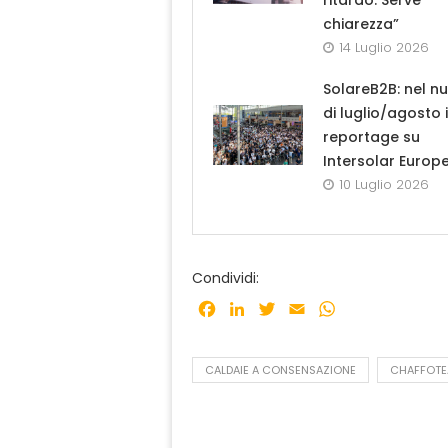
ritardo. Serve
chiarezza”
14 Luglio 2026
SolareB2B: nel n
di luglio/agosto i
reportage su
Intersolar Europ
10 Luglio 2026
Condividi:
Facebook
LinkedIn
Twitter
Email
WhatsApp
CALDAIE A CONSENSAZIONE
CHAFFOTE