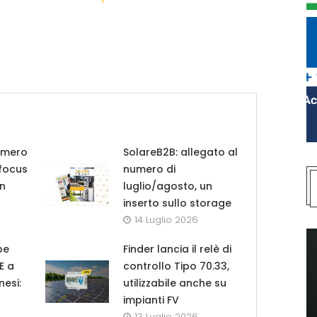
umero
SolareB2B: allegato al
 focus
numero di
in
luglio/agosto, un
inserto sullo storage
14 Luglio 2026
pe
Finder lancia il relè di
UE a
controllo Tipo 70.33,
nesi:
utilizzabile anche su
impianti FV
13 Luglio 2026