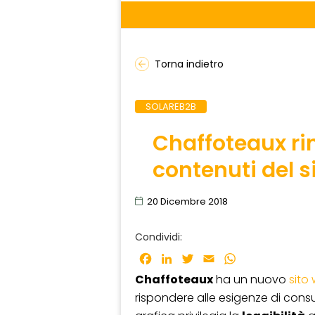
Torna indietro
SOLAREB2B
Chaffoteaux ri
contenuti del s
20 Dicembre 2018
Condividi:
Facebook
LinkedIn
Twitter
Email
WhatsApp
Chaffoteaux
ha un nuovo
sito
rispondere alle esigenze di con