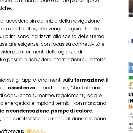
nche da smartphone e rende più semplice
iche.
i accedere sin dall’inizio della navigazione
ri o installatori, che vengono guidati nelle
 primi sono indirizzati alla scelta del sistema
ase alle esigenze, con focus su connettività e
evidenza i riferimenti delle agenzie di
è possibile richiedere informazioni sull’offerta
ionisti gli approfondimenti sulla
formazione
, il
i di
assistenza
. In particolare, Chaffoteaux
 di consulenza su norme, regolamenti, leggi e
enza energetica e impianti termici. Non mancano
ie
a condensazione
,
pompe di calore
,
i
, con caratteristiche e manuali di installazione.
Chaffoteaux
clicca qui