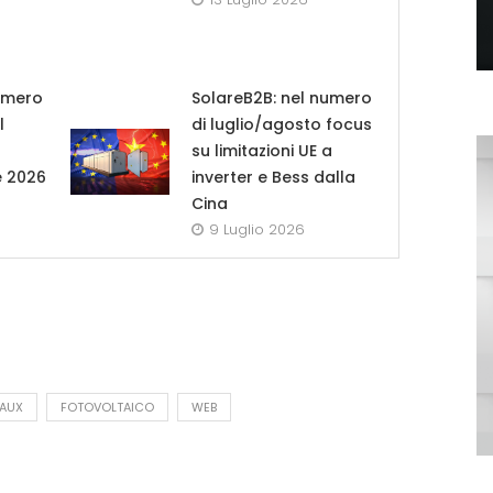
umero
SolareB2B: nel numero
l
di luglio/agosto focus
su limitazioni UE a
e 2026
inverter e Bess dalla
Cina
9 Luglio 2026
AUX
FOTOVOLTAICO
WEB