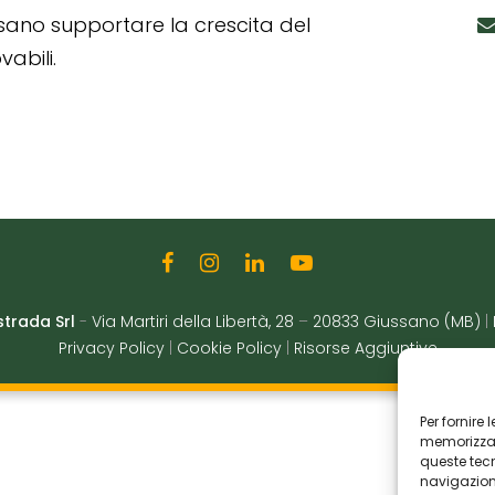
ssano supportare la crescita del
abili.
strada Srl
-
Via Martiri della Libertà, 28
–
20833 Giussano (MB)
|
Privacy Policy
|
Cookie Policy
|
Risorse Aggiuntive
Per fornire
memorizzare
queste tec
navigazione