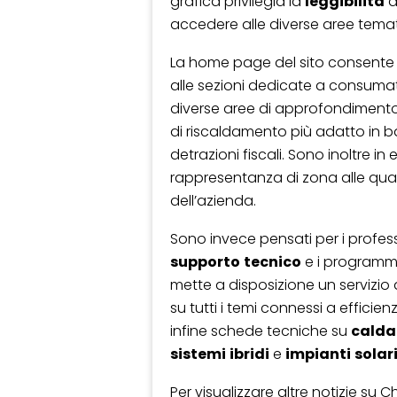
grafica privilegia la
leggibilità
a
accedere alle diverse aree temat
La home page del sito consente d
alle sezioni dedicate a consumato
diverse aree di approfondimento. I
di riscaldamento più adatto in b
detrazioni fiscali. Sono inoltre in 
rappresentanza di zona alle quali 
dell’azienda.
Sono invece pensati per i profess
supporto
tecnico
e i programm
mette a disposizione un servizio
su tutti i temi connessi a effici
infine schede tecniche su
calda
sistemi
ibridi
e
impianti
solar
Per visualizzare altre notizie su 