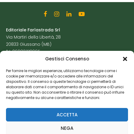
Editoriale Farlastrada Srl
Via Martiri della Libertà, 28
20833 Giussano (MB)
P.I. 06982770965
Gestisci Consenso
Privacy Policy
Per fornire le migliori esperienze, utilizziamo tecnologie come i
Cookie Policy
cookie per memorizzare e/o accedere alle informazioni del
Risorse Aggiuntive
dispositivo. Il consenso a queste tecnologie ci permetterà di
elaborare dati come il comportamento di navigazione o ID unici
su questo sito. Non acconsentire o ritirare il consenso può influire
negativamente su alcune caratteristiche e funzioni.
ACCETTA
NEGA