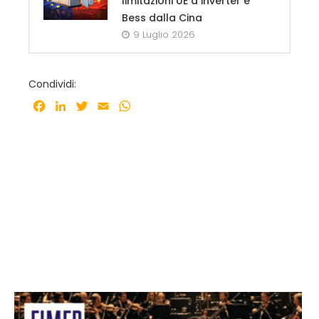
limitazioni UE a inverter e
Bess dalla Cina
9 Luglio 2026
Condividi:
Facebook
LinkedIn
Twitter
Email
WhatsApp