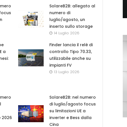
umero
SolareB2B: allegato al
 focus
numero di
in
luglio/agosto, un
inserto sullo storage
14 Luglio 2026
pe
Finder lancia il relè di
UE a
controllo Tipo 70.33,
nesi:
utilizzabile anche su
impianti FV
13 Luglio 2026
umero
SolareB2B: nel numero
l
di luglio/agosto focus
su limitazioni UE a
e 2026
inverter e Bess dalla
Cina