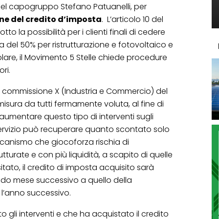
del capogruppo Stefano Patuanelli, per
ne del credito d’imposta
. L’articolo 10 del
to la possibilità per i clienti finali di cedere
sta del 50% per ristrutturazione e fotovoltaico e
olare, il Movimento 5 Stelle chiede procedure
ori.
la commissione X (Industria e Commercio) del
misura da tutti fermamente voluta, al fine di
umentare questo tipo di interventi sugli
el servizio può recuperare quanto scontato solo
anismo che giocoforza rischia di
turate e con più liquidità, a scapito di quelle
itato, il credito di imposta acquisito sarà
ondo mese successivo a quello della
 l’anno successivo.
ato gli interventi e che ha acquistato il credito