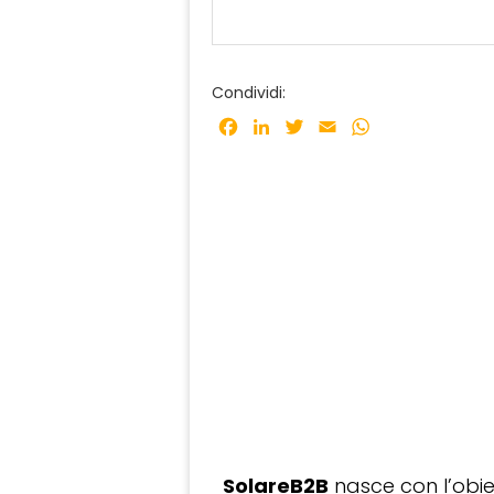
Condividi:
Facebook
LinkedIn
Twitter
Email
WhatsApp
SolareB2B
nasce con l’obiet