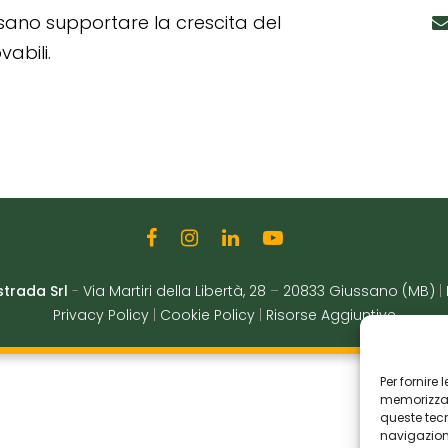
ssano supportare la crescita del
abili.
strada Srl
-
Via Martiri della Libertà, 28
–
20833 Giussano (MB)
|
Privacy Policy
|
Cookie Policy
|
Risorse Aggiuntive
Per fornire
memorizzare
queste tec
navigazione