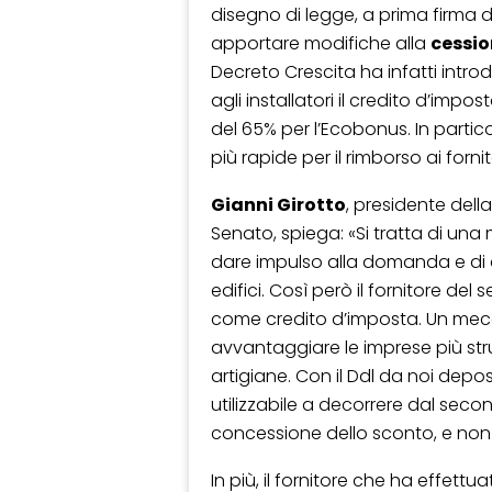
disegno di legge, a prima firma 
apportare modifiche alla
cessio
Decreto Crescita ha infatti introdot
agli installatori il credito d’impo
del 65% per l’Ecobonus. In partic
più rapide per il rimborso ai fornit
Gianni Girotto
, presidente del
Senato, spiega: «Si tratta di una 
dare impulso alla domanda e di a
edifici. Così però il fornitore d
come credito d’imposta. Un mecc
avvantaggiare le imprese più strut
artigiane. Con il Ddl da noi depos
utilizzabile a decorrere dal sec
concessione dello sconto, e non
In più, il fornitore che ha effettu