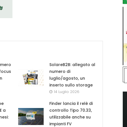
umero
SolareB2B: allegato al
 focus
numero di
in
luglio/agosto, un
inserto sullo storage
14 Luglio 2026
pe
Finder lancia il relè di
UE a
controllo Tipo 70.33,
nesi:
utilizzabile anche su
impianti FV