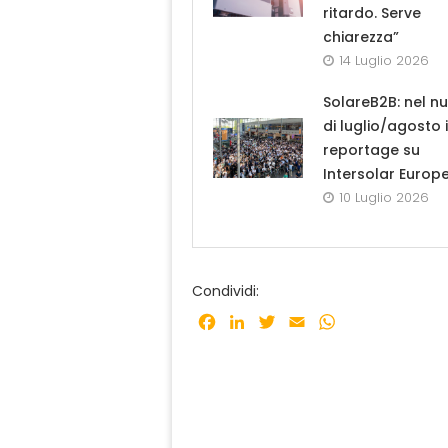
ritardo. Serve
chiarezza”
14 Luglio 2026
SolareB2B: nel n
di luglio/agosto i
reportage su
Intersolar Europ
10 Luglio 2026
Condividi:
Facebook
LinkedIn
Twitter
Email
WhatsApp