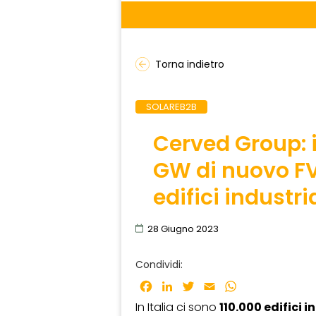
Torna indietro
SOLAREB2B
Cerved Group: i
GW di nuovo FV 
edifici industria
28 Giugno 2023
Condividi:
Facebook
LinkedIn
Twitter
Email
WhatsApp
In Italia ci sono
110.000 edifici i