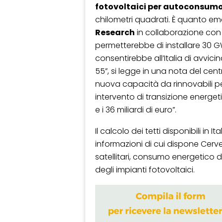
fotovoltaici per autoconsum
chilometri quadrati. È quanto e
Research
in collaborazione co
permetterebbe di installare 30 GW
consentirebbe all’Italia di avvicina
55”, si legge in una nota del centr
nuova capacità da rinnovabili pe
intervento di transizione energet
e i 36 miliardi di euro”.
Il calcolo dei tetti disponibili in
informazioni di cui dispone Cerved. 
satellitari, consumo energetico d
degli impianti fotovoltaici.