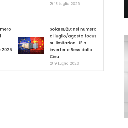
13 Luglio 2026
umero
SolareB2B: nel numero
l
di luglio/agosto focus
su limitazioni UE a
e 2026
inverter e Bess dalla
Cina
9 Luglio 2026