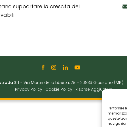
ssano supportare la crescita del
abili.
strada Srl
-
Via Martiri della Libertà, 28
–
20833 Giussano (MB)
|
Privacy Policy
|
Cookie Policy
|
Risorse Aggiuntive
Per fornire
memorizzare
queste tec
navigazione