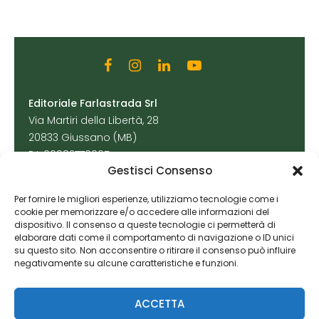
Editoriale Farlastrada Srl
Via Martiri della Libertà, 28
20833 Giussano (MB)
P.I. 06982770965
Gestisci Consenso
Privacy Policy
Per fornire le migliori esperienze, utilizziamo tecnologie come i
Cookie Policy
cookie per memorizzare e/o accedere alle informazioni del
Risorse Aggiuntive
dispositivo. Il consenso a queste tecnologie ci permetterà di
elaborare dati come il comportamento di navigazione o ID unici
su questo sito. Non acconsentire o ritirare il consenso può influire
negativamente su alcune caratteristiche e funzioni.
ACCETTA