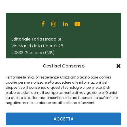
Editoriale Farlastrada Srl
Via Martiri della Libertà, 28
20833 Giussano (MB)
P.I. 06982770965
Gestisci Consenso
Privacy Policy
Per fornire le migliori esperienze, utilizziamo tecnologie come i
Cookie Policy
cookie per memorizzare e/o accedere alle informazioni del
Risorse Aggiuntive
dispositivo. Il consenso a queste tecnologie ci permetterà di
elaborare dati come il comportamento di navigazione o ID unici
su questo sito. Non acconsentire o ritirare il consenso può influire
negativamente su alcune caratteristiche e funzioni.
ACCETTA