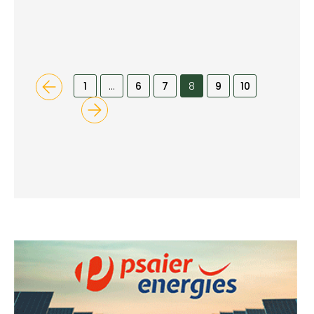
1
…
6
7
8
9
10