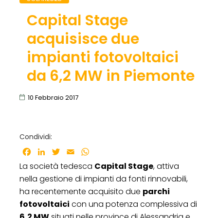
Capital Stage
acquisisce due
impianti fotovoltaici
da 6,2 MW in Piemonte
10 Febbraio 2017
Condividi:
Facebook
LinkedIn
Twitter
Email
WhatsApp
La società tedesca
Capital Stage
, attiva
nella gestione di impianti da fonti rinnovabili,
ha recentemente acquisito due
parchi
fotovoltaici
con una potenza complessiva di
6,2 MW
situati nelle province di Alessandria e