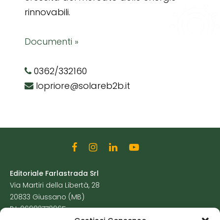
rinnovabili.
Documenti »
0362/332160
lopriore@solareb2b.it
Editoriale Farlastrada Srl
Via Martiri della Libertà, 28
20833 Giussano (MB)
P.I. 06982770965