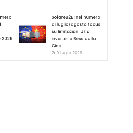
umero
SolareB2B: nel numero
l
di luglio/agosto focus
su limitazioni UE a
e 2026
inverter e Bess dalla
Cina
9 Luglio 2026