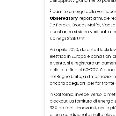
dell’approvvigionamento potre
È quanto emerge dalla ventidue
Observatory
, report annuale r
De Pardieu Brocas Maffei, Vaasa
quest’anno si siano verificate un
sia negli Stati Uniti.
Ad aprile 2020, durante il lockd
elettrica in Europa e condizioni 
e vento, si è registrato un aument
della rete fino al 60-70%. Si sono
nel Regno Unito, a dimostrazione
ancora adeguarsi per far fronte a
In California, invece, verso la met
blackout. La fornitura di energia 
33% da fonti rinnovabili, per lo 
di aria condizionata molto elevati,