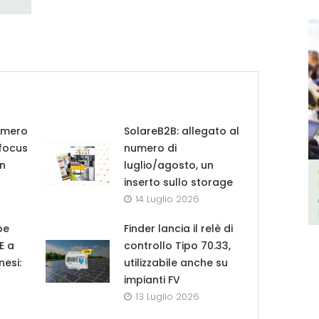
umero
SolareB2B: allegato al
 focus
numero di
in
luglio/agosto, un
inserto sullo storage
14 Luglio 2026
pe
Finder lancia il relè di
UE a
controllo Tipo 70.33,
nesi:
utilizzabile anche su
impianti FV
13 Luglio 2026