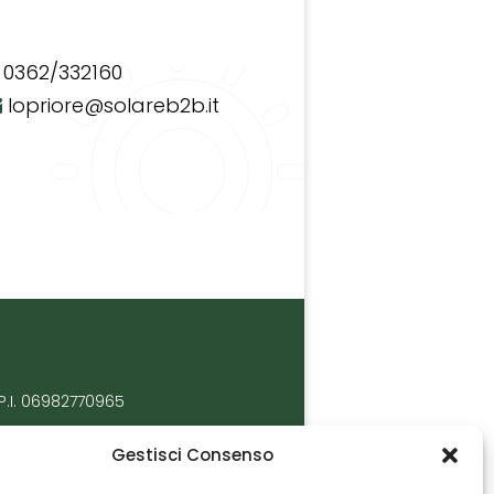
0362/332160
lopriore@solareb2b.it
P.I. 06982770965
Gestisci Consenso