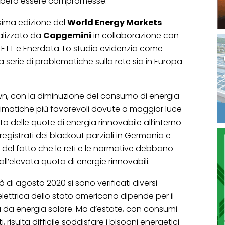
bbero essere compromesse.
sima edizione del
World Energy Markets
ealizzato da
Capgemini
in collaborazione con
 ETT e Enerdata. Lo studio evidenzia come
a serie di problematiche sulla rete sia in Europa
own, con la diminuzione del consumo di energia
climatiche più favorevoli dovute a maggior luce
o delle quote di energia rinnovabile all’interno
 registrati dei blackout parziali in Germania e
 del fatto che le reti e le normative debbano
ll’elevata quota di energie rinnovabili.
à di agosto 2020 si sono verificati diversi
elettrica dello stato americano dipende per il
più da energia solare. Ma d’estate, con consumi
 risulta difficile soddisfare i bisogni energetici