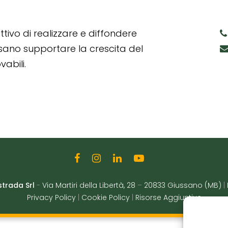
tivo di realizzare e diffondere
ssano supportare la crescita del
abili.
strada Srl
-
Via Martiri della Libertà, 28
–
20833 Giussano (MB)
|
Privacy Policy
|
Cookie Policy
|
Risorse Aggiuntive