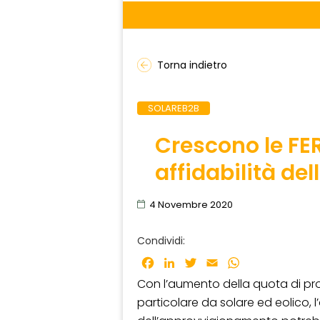
Torna indietro
SOLAREB2B
Crescono le FER
affidabilità del
4 Novembre 2020
Condividi:
Facebook
LinkedIn
Twitter
Email
WhatsApp
Con l’aumento della quota di prod
particolare da solare ed eolico, l’