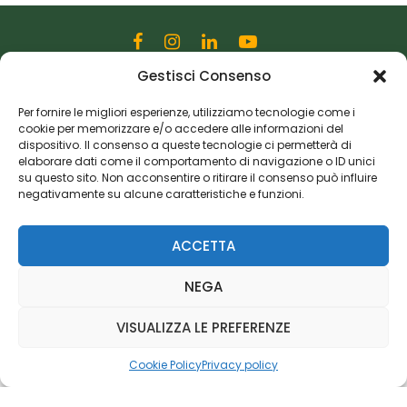
Gestisci Consenso
Editoriale Farlastrada Srl
Via Martiri della Libertà, 28
Per fornire le migliori esperienze, utilizziamo tecnologie come i
cookie per memorizzare e/o accedere alle informazioni del
20833 Giussano (MB)
dispositivo. Il consenso a queste tecnologie ci permetterà di
P.I. 06982770965
elaborare dati come il comportamento di navigazione o ID unici
su questo sito. Non acconsentire o ritirare il consenso può influire
negativamente su alcune caratteristiche e funzioni.
Privacy Policy
Cookie Policy
Risorse Aggiuntive
ACCETTA
NEGA
VISUALIZZA LE PREFERENZE
Cookie Policy
Privacy policy