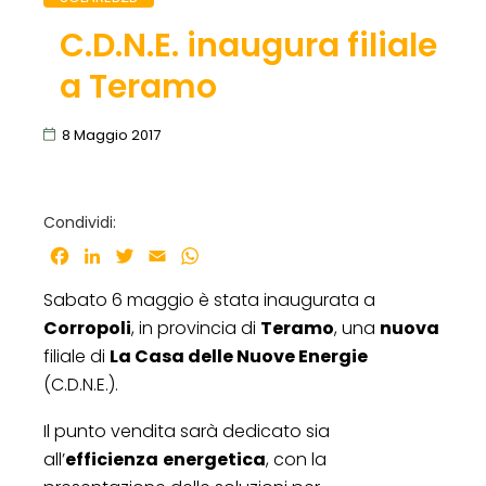
C.D.N.E. inaugura filiale
a Teramo
8 Maggio 2017
Condividi:
Facebook
LinkedIn
Twitter
Email
WhatsApp
Sabato 6 maggio è stata inaugurata a
Corropoli
, in provincia di
Teramo
, una
nuova
filiale di
La Casa delle Nuove Energie
(C.D.N.E.).
Il punto vendita sarà dedicato sia
all’
efficienza
energetica
, con la