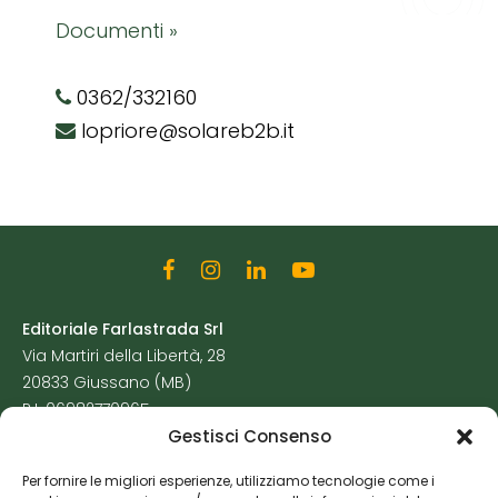
Documenti »
0362/332160
lopriore@solareb2b.it
Editoriale Farlastrada Srl
Via Martiri della Libertà, 28
20833 Giussano (MB)
P.I. 06982770965
Gestisci Consenso
Privacy Policy
Per fornire le migliori esperienze, utilizziamo tecnologie come i
Cookie Policy