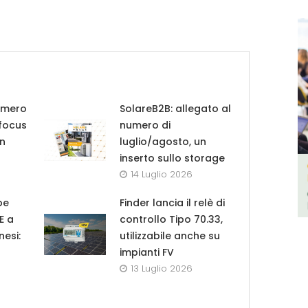
umero
SolareB2B: allegato al
 focus
numero di
in
luglio/agosto, un
inserto sullo storage
14 Luglio 2026
pe
Finder lancia il relè di
UE a
controllo Tipo 70.33,
nesi:
utilizzabile anche su
impianti FV
13 Luglio 2026