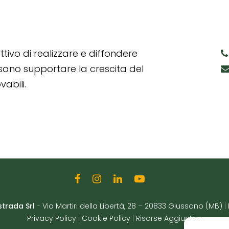
tivo di realizzare e diffondere
ssano supportare la crescita del
abili.
strada Srl
-
Via Martiri della Libertà, 28
–
20833 Giussano (MB)
|
Privacy Policy
|
Cookie Policy
|
Risorse Aggiuntive