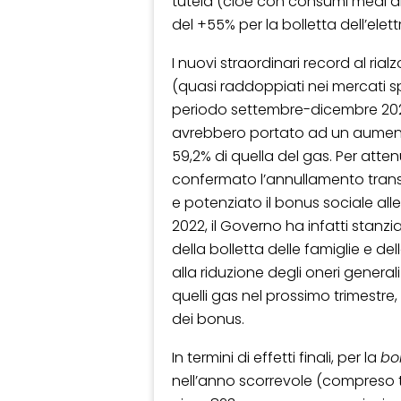
tutela (cioè con consumi medi di 
del +55% per la bolletta dell’elett
I nuovi straordinari record al rial
(quasi raddoppiati nei mercati sp
periodo settembre-dicembre 2021
avrebbero portato ad un aumento d
59,2% di quella del gas. Per atte
confermato l’annullamento transit
e potenziato il bonus sociale alle
2022, il Governo ha infatti stanzi
della bolletta delle famiglie e de
alla riduzione degli oneri generali 
quelli gas nel prossimo trimestre,
dei bonus.
In termini di effetti finali, per la
bo
nell’anno scorrevole (compreso tra 