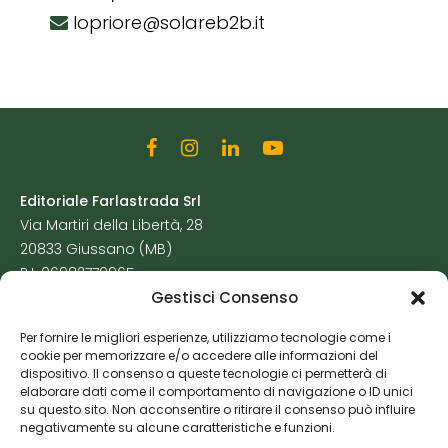
lopriore@solareb2b.it
Editoriale Farlastrada Srl
Via Martiri della Libertà, 28
20833 Giussano (MB)
P.I. 06982770965
Gestisci Consenso
Privacy Policy
Per fornire le migliori esperienze, utilizziamo tecnologie come i
Cookie Policy
cookie per memorizzare e/o accedere alle informazioni del
Risorse Aggiuntive
dispositivo. Il consenso a queste tecnologie ci permetterà di
elaborare dati come il comportamento di navigazione o ID unici
su questo sito. Non acconsentire o ritirare il consenso può influire
negativamente su alcune caratteristiche e funzioni.