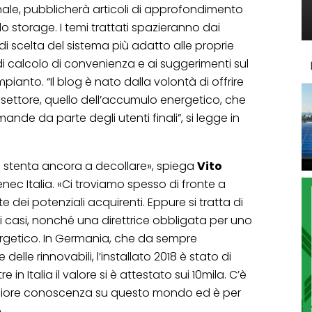
ale, pubblicherà articoli di approfondimento
o storage. I temi trattati spazieranno dai
di scelta del sistema più adatto alle proprie
di calcolo di convenienza e ai suggerimenti sul
ianto. “Il blog è nato dalla volontà di offrire
 settore, quello dell’accumulo energetico, che
nde da parte degli utenti finali”, si legge in
lo stenta ancora a decollare», spiega
Vito
nec Italia. «Ci troviamo spesso di fronte a
te dei potenziali acquirenti. Eppure si tratta di
ti casi, nonché una direttrice obbligata per uno
ergetico. In Germania, che da sempre
delle rinnovabili, l’installato 2018 è stato di
in Italia il valore si è attestato sui 10mila. C’è
giore conoscenza su questo mondo ed è per
.