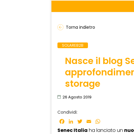
Torna indietro
SOLAREB2B
Nasce il blog 
approfondiment
storage
26 Agosto 2019
Condividi:
Facebook
LinkedIn
Twitter
Email
WhatsApp
Senec Italia
ha lanciato un
nuo