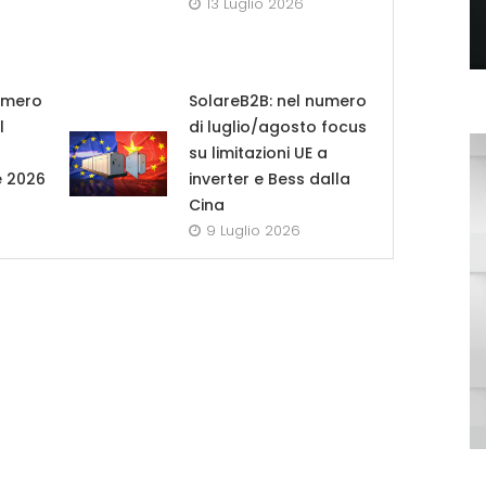
13 Luglio 2026
umero
SolareB2B: nel numero
l
di luglio/agosto focus
su limitazioni UE a
e 2026
inverter e Bess dalla
Cina
9 Luglio 2026