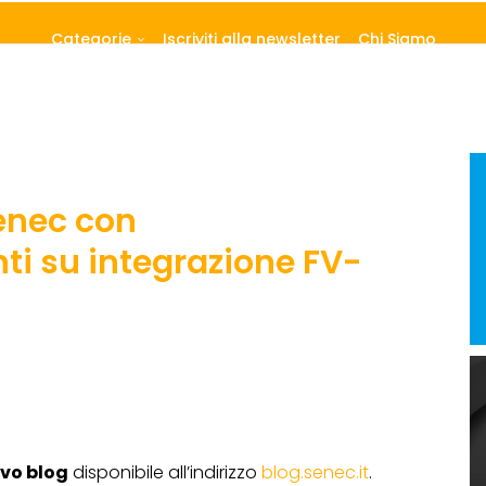
Categorie
Iscriviti alla newsletter
Chi Siamo
Senec con
i su integrazione FV-
vo blog
disponibile all’indirizzo
blog.senec.it
.