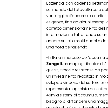
L’azienda, con cadenza settiman
sul mondo del fotovoltaico e dell
vantaggi dell’accumulo ai criteri 
esigenze, fino ad alcuni esempi 
corretto dimensionamento dell’imp
informazioni a tutto tondo su un
ancora suscita molti dubbi e doma
una nota dell’azienda.
«In Italia il mercato dell’accumu
Zongoli
, managing director di Se
quesiti, timori e resistenze da par
un investimento redditizio in mol
sviluppo virtuoso del settore en
rappresenta l’apripista nel settore 
45mila sistemi di accumulo, mentre 
bisogno di diffondere una mag
questo che è nato il nostro blog»