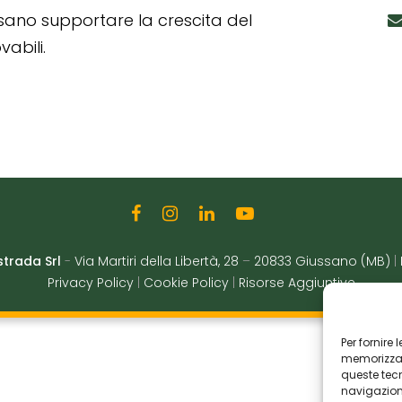
ssano supportare la crescita del
abili.
strada Srl
-
Via Martiri della Libertà, 28
–
20833 Giussano (MB)
|
Privacy Policy
|
Cookie Policy
|
Risorse Aggiuntive
Per fornire
memorizzare
queste tec
navigazione