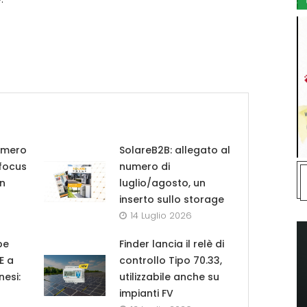
umero
SolareB2B: allegato al
 focus
numero di
in
luglio/agosto, un
inserto sullo storage
14 Luglio 2026
pe
Finder lancia il relè di
UE a
controllo Tipo 70.33,
nesi:
utilizzabile anche su
impianti FV