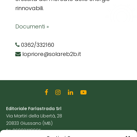
rinnovabili.
Documenti »
0362/332160
lopriore@solareb2b.it
Editoriale Farlastrada Srl
Via Martiri della Libertà, 28
20833 Giussano (MB)
P.I. 06982770965