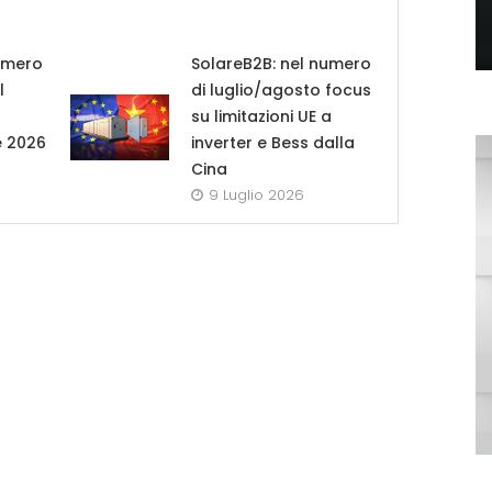
umero
SolareB2B: nel numero
l
di luglio/agosto focus
su limitazioni UE a
e 2026
inverter e Bess dalla
Cina
9 Luglio 2026