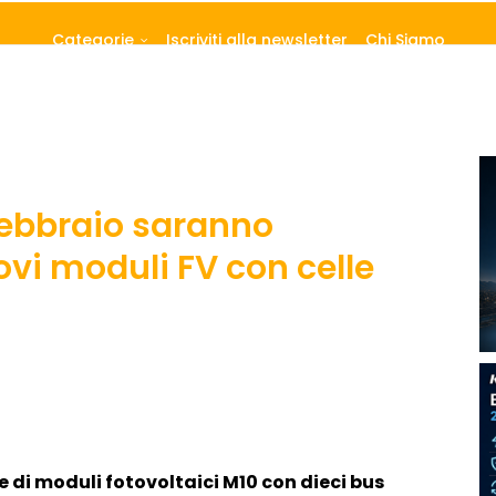
Categorie
Iscriviti alla newsletter
Chi Siamo
 febbraio saranno
uovi moduli FV con celle
 di moduli fotovoltaici M10 con dieci bus