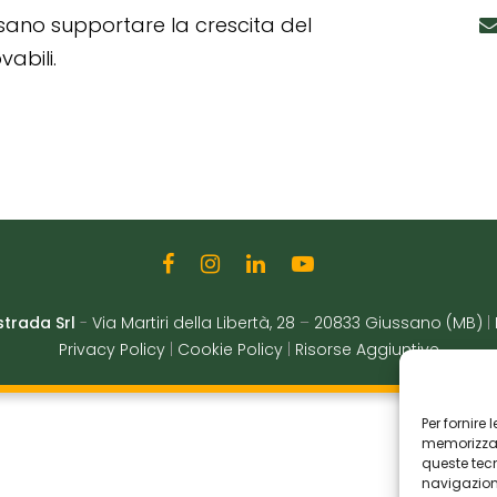
ssano supportare la crescita del
abili.
strada Srl
-
Via Martiri della Libertà, 28
–
20833 Giussano (MB)
|
Privacy Policy
|
Cookie Policy
|
Risorse Aggiuntive
Per fornire
memorizzare
queste tec
navigazione