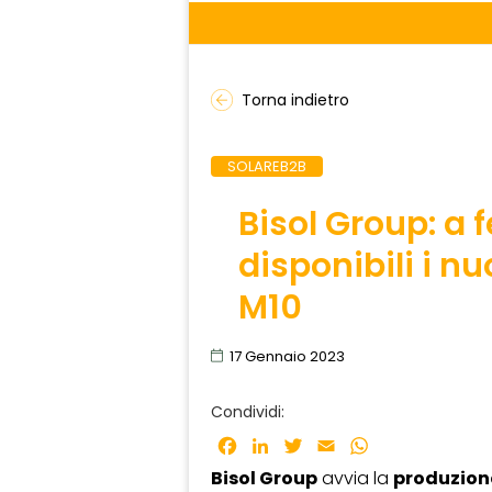
Torna indietro
SOLAREB2B
Bisol Group: a
disponibili i n
M10
17 Gennaio 2023
Condividi:
Facebook
LinkedIn
Twitter
Email
WhatsApp
Bisol Group
avvia la
produzione