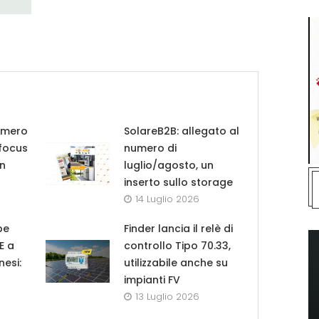
umero
SolareB2B: allegato al
 focus
numero di
in
luglio/agosto, un
inserto sullo storage
14 Luglio 2026
pe
Finder lancia il relè di
UE a
controllo Tipo 70.33,
nesi:
utilizzabile anche su
impianti FV
13 Luglio 2026