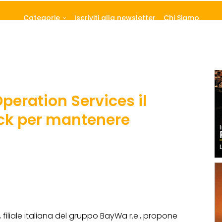
Categorie
Iscriviti alla newsletter
Chi Siamo
peration Services il
eck per mantenere
, filiale italiana del gruppo BayWa r.e., propone