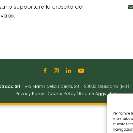
ssano supportare la crescita del
abili.
strada Srl
-
Via Martiri della Libertà, 28
–
20833 Giussano (MB)
|
Privacy Policy
|
Cookie Policy
|
Risorse Aggiuntive
Per fornire
memorizzare
queste tec
navigazione