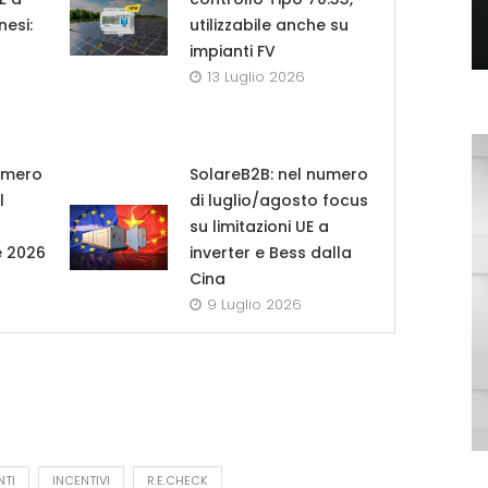
nesi:
utilizzabile anche su
impianti FV
13 Luglio 2026
umero
SolareB2B: nel numero
l
di luglio/agosto focus
su limitazioni UE a
e 2026
inverter e Bess dalla
Cina
9 Luglio 2026
NTI
INCENTIVI
R.E.CHECK