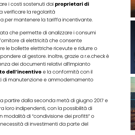
are i costi sostenuti dai
proprietari di
 a verificare la regolarità
 per mantenere la tariffa incentivante.
rata che permette di analizzare i consumi
l fornitore di elettricità che consente
are le bollette elettriche ricevute e ridurre o
spondere al gestore. Inoltre, grazie a r.e.check
è
enza dei documenti relativi all’impianto
 dell’incentivo
e la conformità con il
enti di manutenzione e ammodernamento
lia a partire dalla seconda metà di giugno 2017 e
 loro indipendenti, con la possibilità di
n modalità di “condivisione dei profitti” o
 necessità di investimenti da parte del