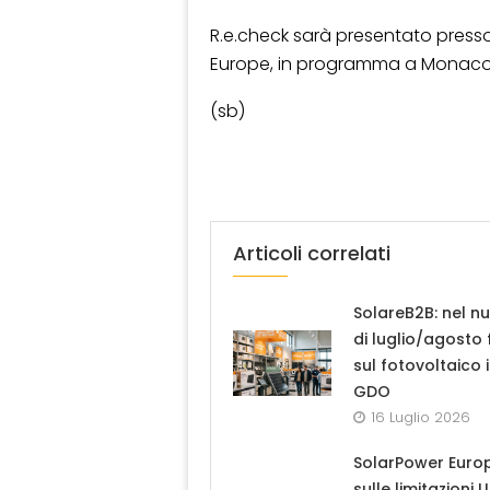
R.e.check sarà presentato presso
Europe, in programma a Monaco d
(sb)
Articoli correlati
SolareB2B: nel n
di luglio/agosto
sul fotovoltaico 
GDO
16 Luglio 2026
SolarPower Euro
sulle limitazioni 