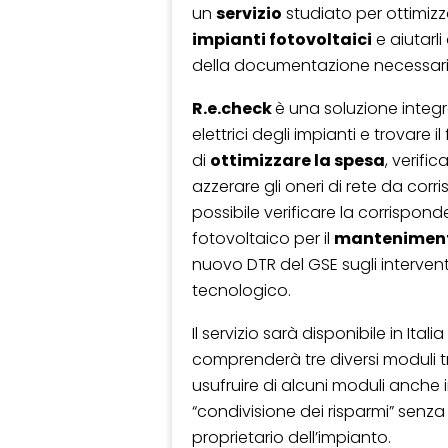
un
servizio
studiato per ottimizz
impianti fotovoltaici
e aiutarli
della documentazione necessaria
R
.e.check
è una soluzione integ
elettrici degli impianti e trovare i
di
ottimizzare la spesa
, verific
azzerare gli oneri di rete da corri
possibile verificare la corrispond
fotovoltaico per il
mantenimento
nuovo DTR del GSE sugli interv
tecnologico.
Il servizio sarà disponibile in Ita
comprenderà tre diversi moduli tra
usufruire di alcuni moduli anche i
“condivisione dei risparmi” senza
proprietario dell’impianto.