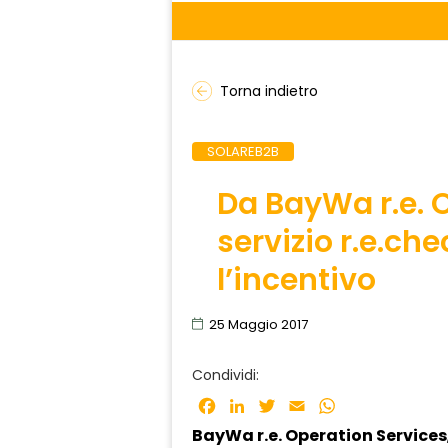
Torna indietro
SOLAREB2B
Da BayWa r.e. O
servizio r.e.ch
l’incentivo
25 Maggio 2017
Condividi:
Facebook
LinkedIn
Twitter
Email
WhatsApp
BayWa r.e. Operation Services