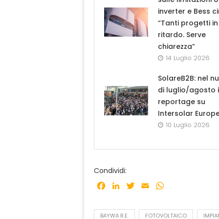
inverter e Bess ci
“Tanti progetti in
ritardo. Serve
chiarezza”
14 Luglio 2026
SolareB2B: nel n
di luglio/agosto i
reportage su
Intersolar Europ
10 Luglio 2026
Condividi:
Facebook
LinkedIn
Twitter
Email
WhatsApp
BAYWA R.E.
FOTOVOLTAICO
IMPIA