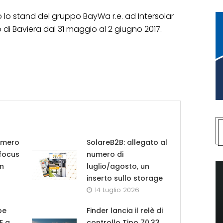
 lo stand del gruppo BayWa r.e. ad Intersolar
i Baviera dal 31 maggio al 2 giugno 2017.
umero
SolareB2B: allegato al
 focus
numero di
in
luglio/agosto, un
inserto sullo storage
14 Luglio 2026
pe
Finder lancia il relè di
UE a
controllo Tipo 70.33,