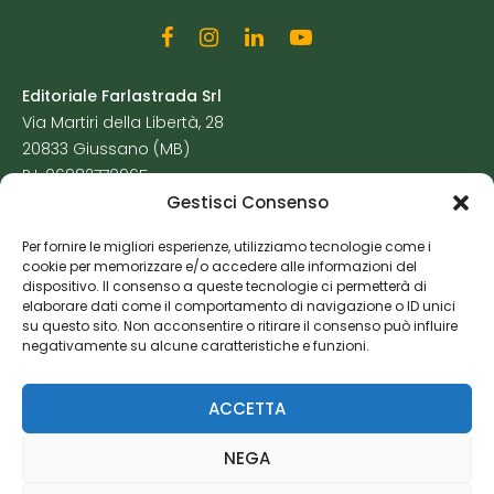
Editoriale Farlastrada Srl
Via Martiri della Libertà, 28
20833 Giussano (MB)
P.I. 06982770965
Gestisci Consenso
Privacy Policy
Per fornire le migliori esperienze, utilizziamo tecnologie come i
Cookie Policy
cookie per memorizzare e/o accedere alle informazioni del
Risorse Aggiuntive
dispositivo. Il consenso a queste tecnologie ci permetterà di
elaborare dati come il comportamento di navigazione o ID unici
su questo sito. Non acconsentire o ritirare il consenso può influire
negativamente su alcune caratteristiche e funzioni.
ACCETTA
NEGA