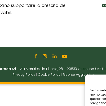
ssano supportare la crescita del
abili.
strada Srl
-
Via Martiri della Libertà, 28
–
20833 Giussano (MB)
|
Privacy Policy
|
Cookie Policy
|
Risorse Aggiuntive
Per fornire
memorizzare
queste tec
navigazione