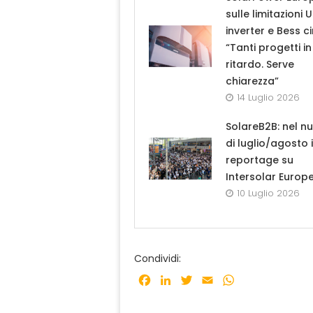
sulle limitazioni 
inverter e Bess ci
“Tanti progetti in
ritardo. Serve
chiarezza”
14 Luglio 2026
SolareB2B: nel n
di luglio/agosto i
reportage su
Intersolar Europ
10 Luglio 2026
Condividi:
Facebook
LinkedIn
Twitter
Email
WhatsApp