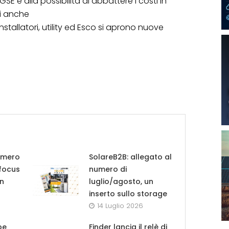
GSE e alla possibilità di abbattere i costi in
di anche
stallatori, utility ed Esco si aprono nuove
umero
SolareB2B: allegato al
 focus
numero di
in
luglio/agosto, un
inserto sullo storage
14 Luglio 2026
pe
Finder lancia il relè di