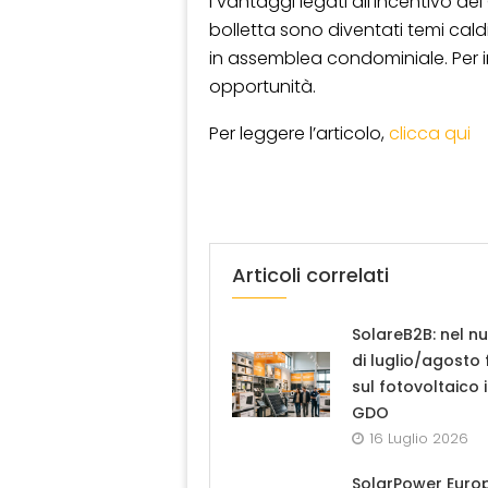
I vantaggi legati all’incentivo del 
bolletta sono diventati temi cal
in assemblea condominiale. Per in
opportunità.
Per leggere l’articolo,
clicca qui
Articoli correlati
SolareB2B: nel n
di luglio/agosto
sul fotovoltaico 
GDO
16 Luglio 2026
SolarPower Euro