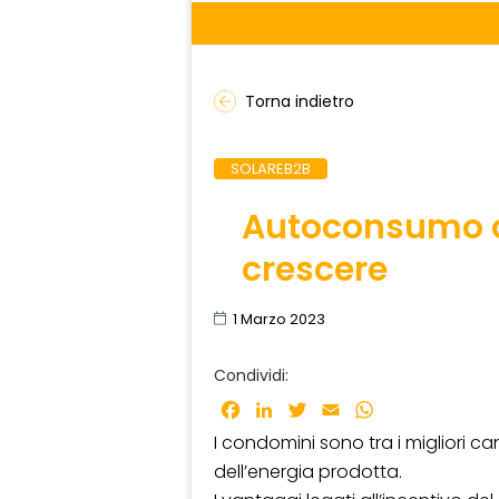
Torna indietro
SOLAREB2B
Autoconsumo co
crescere
1 Marzo 2023
Condividi:
Facebook
LinkedIn
Twitter
Email
WhatsApp
I condomini sono tra i migliori ca
dell’energia prodotta.