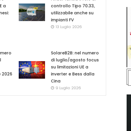
UE a
controllo Tipo 70.33,
nesi:
utilizzabile anche su
impianti FV
13 Luglio 2026
umero
SolareB2B: nel numero
l
di luglio/agosto focus
su limitazioni UE a
e 2026
inverter e Bess dalla
Cina
9 Luglio 2026