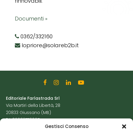
rinnovabili.
Documenti »
0362/332160
lopriore@solareb2b.it
Editoriale Farlastrada Srl
Via Martiri della Libertà, 28
20833 Giussano (MB)
P.I. 06982770965
Gestisci Consenso