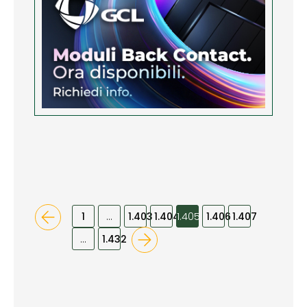
1
…
1.403
1.404
1.405
1.406
1.407
…
1.432